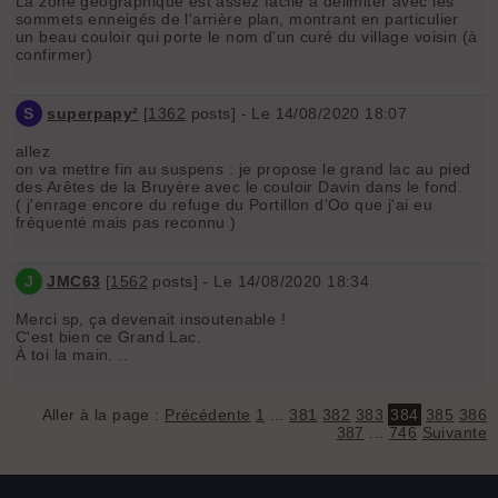
La zone géographique est assez facile à délimiter avec les
sommets enneigés de l'arrière plan, montrant en particulier
un beau couloir qui porte le nom d'un curé du village voisin (à
confirmer)
S
superpapy²
[
1362
posts] - Le 14/08/2020 18:07
allez
on va mettre fin au suspens : je propose le grand lac au pied
des Arêtes de la Bruyère avec le couloir Davin dans le fond.
( j'enrage encore du refuge du Portillon d'Oo que j'ai eu
fréquenté mais pas reconnu )
J
JMC63
[
1562
posts] - Le 14/08/2020 18:34
Merci sp, ça devenait insoutenable !
C'est bien ce Grand Lac.
À toi la main. ..
Aller à la page :
Précédente
1
...
381
382
383
384
385
386
387
...
746
Suivante