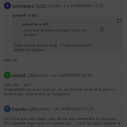
S
superpapy²
[
1362
posts] - Le 14/08/2020 12:32
jehanF a dit :
popshe a dit :
réponse quelques pages plus en
arrière !....
Cela risque d'être long, s'il faut remonter
plusieurs pages.
très fin
J
jehanF
[
759
posts] - Le 14/08/2020 12:40
"très fin" : bof !
N'empêche qu'avec tout ça, on ne tourne peut-être pas en
rond mais, cela traîne en longueur.
P
Popshe
[
389
posts] - Le 14/08/2020 13:12
Ce n'est pas une faute que de ne pas connaitre la réponse...
On rappelle que c'est un simple jeu....c'est fait pour passer le