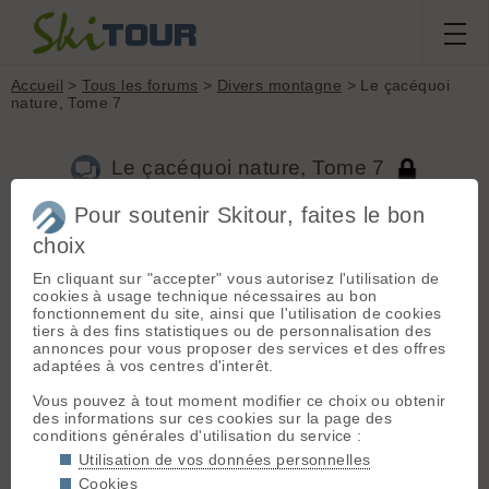
Accueil
>
Tous les forums
>
Divers montagne
> Le çacéquoi
nature, Tome 7
Le çacéquoi nature, Tome 7
Pour soutenir Skitour, faites le bon
choix
Aller à la page :
Précédente
1
...
381
382
383
384
385
386
387
...
746
Suivante
En cliquant sur "accepter" vous autorisez l'utilisation de
cookies à usage technique nécessaires au bon
Nouveau sujet
Voir tous les sujets
Chercher
Archives
fonctionnement du site, ainsi que l'utilisation de cookies
tiers à des fins statistiques ou de personnalisation des
J
JMC63
[
1562
posts] - Le 13/08/2020 18:19
annonces pour vous proposer des services et des offres
adaptées à vos centres d'interêt.
Tu monte s aux Têtes de Ste Marguerite, on voit la moraine
de feu le glacier du Pré des Fond et en arrière plan le glacier
Vous pouvez à tout moment modifier ce choix ou obtenir
du Monetier ?
des informations sur ces cookies sur la page des
conditions générales d'utilisation du service :
Utilisation de vos données personnelles
P
Popshe
[
389
posts] - Le 13/08/2020 20:20
Cookies