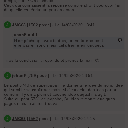
temps, non ? On s'amuse !....
Ceux qui connaissent la réponse comprendront pourquoi j'ai
dit qu'elle est écrite un peu en amont....
J
JMC63
[
1562
posts] - Le 14/08/2020 13:41
jehanF a dit :
N'empêche qu'avec tout ça, on ne tourne peut-
être pas en rond mais, cela traîne en longueur.
Tires la conclusion : réponds et prends la main 😉
J
jehanF
[
759
posts] - Le 14/08/2020 13:51
Le post 5749 de superpapa m'a donné une idée du nom, idée
qui semble se confirmer mais, si c'est cela, des lacs portant
ce nom, il y en a plein et aucune idée duquel il s'agit.
Suite au post 5751 de popshe, j'ai bien remonté quelques
pages mais, n'ai rien trouvé...
J
JMC63
[
1562
posts] - Le 14/08/2020 14:15