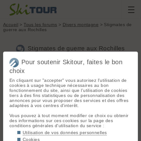
Accueil
>
Tous les forums
>
Divers montagne
> Stigmates de
guerre aux Rochilles
Stigmates de guerre aux Rochilles
Pour soutenir Skitour, faites le bon
Nouveau sujet
Voir tous les sujets
Chercher
Archives
choix
B
Bonus
[
33
posts] - Le 05/05/2018 16:51
En cliquant sur "accepter" vous autorisez l'utilisation de
cookies à usage technique nécessaires au bon
Les récents exercices de l'armée dans le secteur du Galibier
fonctionnement du site, ainsi que l'utilisation de cookies
ont laissé des traces : éclats d'obus, douilles abandonnées,
tiers à des fins statistiques ou de personnalisation des
cibles de bois peintes explosées, cratères noircis...
annonces pour vous proposer des services et des offres
Loin de moi l'idée de remettre en question notre armée qui
adaptées à vos centres d'interêt.
s'illustre dans des missions qui l'honore, mais il faut espérer
qu'un nettoyage sera opéré dans le secteur pour lui rendre sa
Vous pouvez à tout moment modifier ce choix ou obtenir
virginité...
des informations sur ces cookies sur la page des
conditions générales d'utilisation du service :
Utilisation de vos données personnelles
L
leviking73
[
199
posts] - Le 05/05/2018 21:03
Cookies