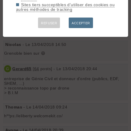
Sites tiers succeptibles d'utiliser des cookies ou
autres méthodes de tracking
Avez-vous d'autres pistes/noms d'entreprises ?
Mon sujet est un peu particulier ^^ je sais, merci d'avance 😄
REFUSER
ACCEPTER
@++
Nicolas
- Le 13/04/2018 14:50
Grenoble bien sur 😄
G
Gerard65
[
64
posts] - Le 13/04/2018 20:44
entreprise de Génie Civil et donneur d'ordre (publics, EDF,
SHEM, ...)
> reconnaissance topo par drone
> B.I.M
Thomas
- Le 14/04/2018 09:24
h**ps://eliberty.welcomekit.co/
Avope
- Le 14/04/2018 20:39