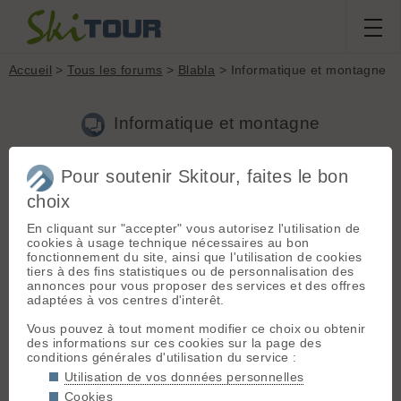
Accueil
>
Tous les forums
>
Blabla
> Informatique et montagne
Informatique et montagne
Pour soutenir Skitour, faites le bon
Nouveau sujet
Voir tous les sujets
Chercher
Archives
choix
Avope
- Le 13/04/2018 14:33
En cliquant sur "accepter" vous autorisez l'utilisation de
Salut tout le monde,
cookies à usage technique nécessaires au bon
fonctionnement du site, ainsi que l'utilisation de cookies
Je suis un jeune ingé diplômé en informatique et j'aimerai lié
tiers à des fins statistiques ou de personnalisation des
mon taf à la montagne en général.
annonces pour vous proposer des services et des offres
adaptées à vos centres d'interêt.
J'ai commencé à faire le tour des boites ou organisations qui
seraient susceptibles de proposer du boulot :
Vous pouvez à tout moment modifier ce choix ou obtenir
des informations sur ces cookies sur la page des
- entreprise de matos montagne
conditions générales d'utilisation du service :
- entreprise de matos ski
Utilisation de vos données personnelles
- société exploitation station de ski
- ffme
Cookies