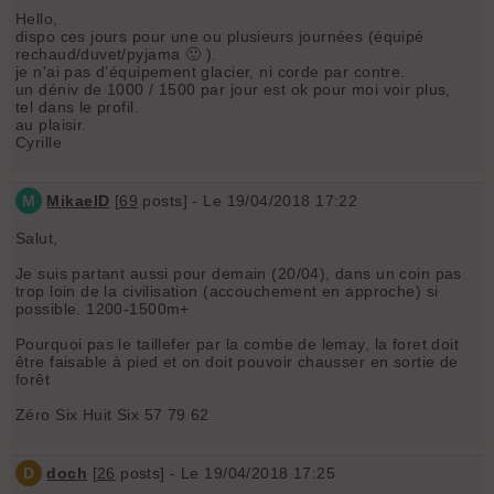
Hello,
dispo ces jours pour une ou plusieurs journées (équipé
rechaud/duvet/pyjama 🙂 ).
je n'ai pas d’équipement glacier, ni corde par contre.
un déniv de 1000 / 1500 par jour est ok pour moi voir plus,
tel dans le profil.
au plaisir.
Cyrille
M
MikaelD
[
69
posts] - Le 19/04/2018 17:22
Salut,
Je suis partant aussi pour demain (20/04), dans un coin pas
trop loin de la civilisation (accouchement en approche) si
possible. 1200-1500m+
Pourquoi pas le taillefer par la combe de lemay, la foret doit
être faisable à pied et on doit pouvoir chausser en sortie de
forêt
Zéro Six Huit Six 57 79 62
D
doch
[
26
posts] - Le 19/04/2018 17:25