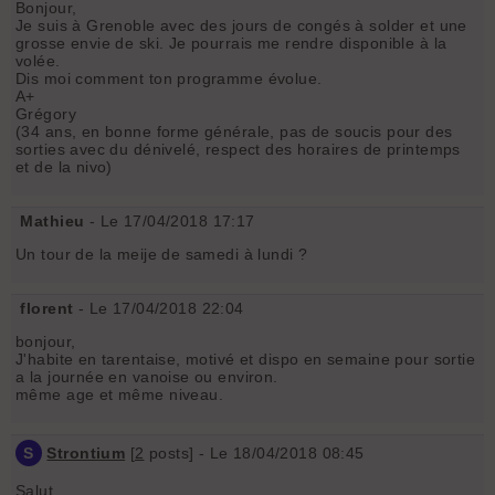
Bonjour,
Je suis à Grenoble avec des jours de congés à solder et une
grosse envie de ski. Je pourrais me rendre disponible à la
volée.
Dis moi comment ton programme évolue.
A+
Grégory
(34 ans, en bonne forme générale, pas de soucis pour des
sorties avec du dénivelé, respect des horaires de printemps
et de la nivo)
Mathieu
- Le 17/04/2018 17:17
Un tour de la meije de samedi à lundi ?
florent
- Le 17/04/2018 22:04
bonjour,
J'habite en tarentaise, motivé et dispo en semaine pour sortie
a la journée en vanoise ou environ.
même age et même niveau.
S
Strontium
[
2
posts] - Le 18/04/2018 08:45
Salut,