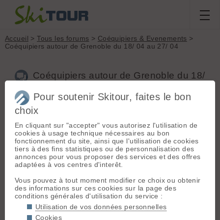
Accueil
>
Tous les forums
>
Coéquipiers & Evenements
>
Coéquipiers autour de Grenoble du 18/ 04 au 27/ 04
Coéquipiers autour de Grenoble du 18/
04 au 27/ 04
Pour soutenir Skitour, faites le bon
choix
En cliquant sur "accepter" vous autorisez l'utilisation de
Aller à la page :
1
2
Suivante
cookies à usage technique nécessaires au bon
Nouveau sujet
Voir tous les sujets
Chercher
Archives
fonctionnement du site, ainsi que l'utilisation de cookies
tiers à des fins statistiques ou de personnalisation des
X
xotmaw
[
9
posts] - Le 04/04/2018 18:34
annonces pour vous proposer des services et des offres
adaptées à vos centres d'interêt.
Bonjour,
Vous pouvez à tout moment modifier ce choix ou obtenir
Je serai sur Grenoble, dispo et plus que motivé pour faire
des informations sur ces cookies sur la page des
quelques sorties, entre le Mercredi 18 Avril et le Vendredi 27
conditions générales d'utilisation du service :
Avril.
Utilisation de vos données personnelles
- En raid de plusieurs jours ou à la journée
- Massifs autour de Grenoble voire plus loin (Vanoise,
Cookies