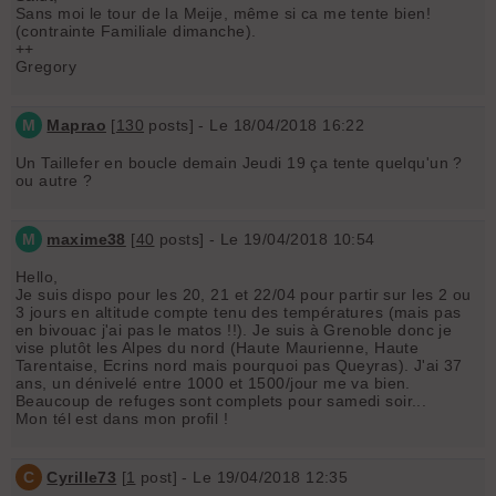
Sans moi le tour de la Meije, même si ca me tente bien!
(contrainte Familiale dimanche).
++
Gregory
M
Maprao
[
130
posts] - Le 18/04/2018 16:22
Un Taillefer en boucle demain Jeudi 19 ça tente quelqu'un ?
ou autre ?
M
maxime38
[
40
posts] - Le 19/04/2018 10:54
Hello,
Je suis dispo pour les 20, 21 et 22/04 pour partir sur les 2 ou
3 jours en altitude compte tenu des températures (mais pas
en bivouac j'ai pas le matos !!). Je suis à Grenoble donc je
vise plutôt les Alpes du nord (Haute Maurienne, Haute
Tarentaise, Ecrins nord mais pourquoi pas Queyras). J'ai 37
ans, un dénivelé entre 1000 et 1500/jour me va bien.
Beaucoup de refuges sont complets pour samedi soir...
Mon tél est dans mon profil !
C
Cyrille73
[
1
post] - Le 19/04/2018 12:35