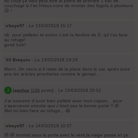
du coup ça vaut peut être la peine de prendre 1 sac de
couchage si t'es frileux,voire de monter des fagots à plusieurs
😉 !
ubaye07
- Le 13/03/2018 15:17
nb: pour pelleter et entrer c'est la fenêtre de D, qd t'es face
au refuge!
good luck!
Vil Brequin
- Le 13/03/2018 19:28
Merci. On verra si il reste de la place dans le sac après avoir
pris les articles prioritaires comme le genepi...
J
jeanluc
[
100
posts] - Le 13/03/2018 20:52
J'ai souvenir d'avoir bien pelleté avec mon copain... pour
s'apercevoir ensuite que c'était pas la bonne porte !! 🤣
Met toi bien face au refuge... 😄
ubaye07
- Le 14/03/2018 10:07
🤣 🤣 normal,sous la porte avec le vent,la neige passe et ça