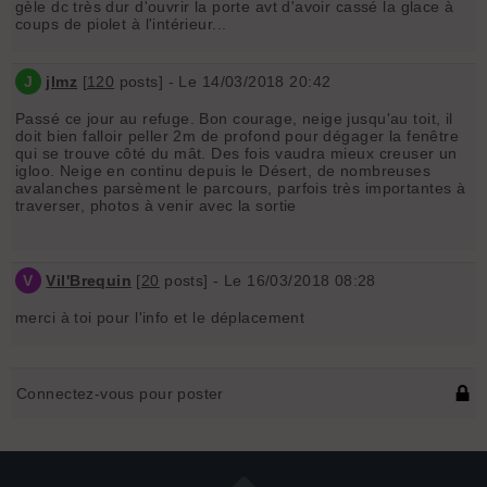
gèle dc très dur d'ouvrir la porte avt d'avoir cassé la glace à
coups de piolet à l'intérieur...
J
jlmz
[
120
posts] - Le 14/03/2018 20:42
Passé ce jour au refuge. Bon courage, neige jusqu'au toit, il
doit bien falloir peller 2m de profond pour dégager la fenêtre
qui se trouve côté du mât. Des fois vaudra mieux creuser un
igloo. Neige en continu depuis le Désert, de nombreuses
avalanches parsèment le parcours, parfois très importantes à
traverser, photos à venir avec la sortie
V
Vil'Brequin
[
20
posts] - Le 16/03/2018 08:28
merci à toi pour l'info et le déplacement
Connectez-vous pour poster