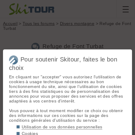
Accueil
>
Tous les forums
>
Divers montagne
> Refuge de Font
Turbat
Refuge de Font Turbat
Pour soutenir Skitour, faites le bon
Nouveau sujet
Voir tous les sujets
Chercher
Archives
choix
Vil Brequin
- Le 13/03/2018 08:58
En cliquant sur "accepter" vous autorisez l'utilisation de
cookies à usage technique nécessaires au bon
Je n'arrive pas à avoir la gardienne de Font Turbat alors je
fonctionnement du site, ainsi que l'utilisation de cookies
m'adresse à la communauté. La saison étant très enneigée,
tiers à des fins statistiques ou de personnalisation des
je m'attends à devoir pelleter, voire sonder pour trouver le
annonces pour vous proposer des services et des offres
refuge d'hiver et en particulier l'entrée. Sur les cartes IGN, il y
adaptées à vos centres d'interêt.
a deux bâtiments, savez vous lequel est le refuge d'hiver?
Quelles sont les coordonnées?
Vous pouvez à tout moment modifier ce choix ou obtenir
des informations sur ces cookies sur la page des
conditions générales d'utilisation du service :
M
Miko
[
370
posts] - Le 13/03/2018 09:12
Utilisation de vos données personnelles
Cookies
Le refuge d'hiver est celui du dessus. Je n'ai pas les