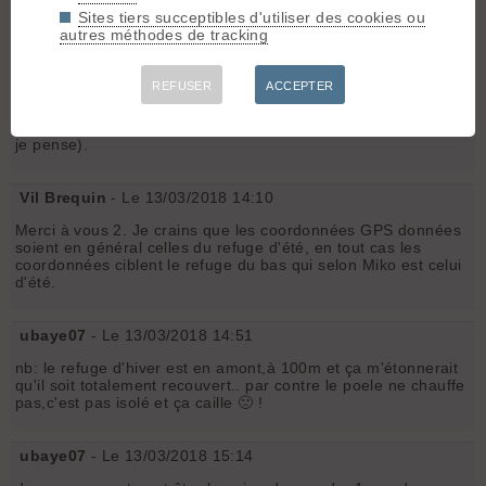
coordonnées GPS.
Sites tiers succeptibles d'utiliser des cookies ou
autres méthodes de tracking
R
Rémo Barbaruli
[
1505
posts] - Le 13/03/2018 11:27
REFUSER
ACCEPTER
il y a des coordonnées gps
ici
ça aide peut-être (mais c'est
celui d'été je crois et pas pour localiser l’entrée précisément
je pense).
Vil Brequin
- Le 13/03/2018 14:10
Merci à vous 2. Je crains que les coordonnées GPS données
soient en général celles du refuge d'été, en tout cas les
coordonnées ciblent le refuge du bas qui selon Miko est celui
d'été.
ubaye07
- Le 13/03/2018 14:51
nb: le refuge d'hiver est en amont,à 100m et ça m'étonnerait
qu'il soit totalement recouvert.. par contre le poele ne chauffe
pas,c'est pas isolé et ça caille 🙁 !
ubaye07
- Le 13/03/2018 15:14