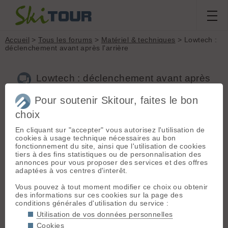
Accueil
>
Tous les forums
>
Matériel & techniques
> Lowtech :
déclenchement avant après l'arrière
Lowtech : déclenchement avant après
l'arrière
Pour soutenir Skitour, faites le bon
choix
En cliquant sur "accepter" vous autorisez l'utilisation de
Aller à la page :
1
2
3
Suivante
cookies à usage technique nécessaires au bon
Nouveau sujet
Voir tous les sujets
Chercher
Archives
fonctionnement du site, ainsi que l'utilisation de cookies
tiers à des fins statistiques ou de personnalisation des
H
Herve
[
54
posts] - Le 17/01/2018 15:54
annonces pour vous proposer des services et des offres
adaptées à vos centres d'interêt.
Bonjour,
Au vu des soucis exposés dans
cette discussion
(auxquels
Vous pouvez à tout moment modifier ce choix ou obtenir
j'attends toujours une solution de la part du VC), je me (et
des informations sur ces cookies sur la page des
vous) pose la question suivante :
conditions générales d'utilisation du service :
Avec les lowtech "classiques" (Dynafit, Plum, etc.), en cas de
Utilisation de vos données personnelles
déclenchement de la fix arrière par chute avant, la fix avant
déchausse-t-elle également, et par quel mécanisme ?
Cookies