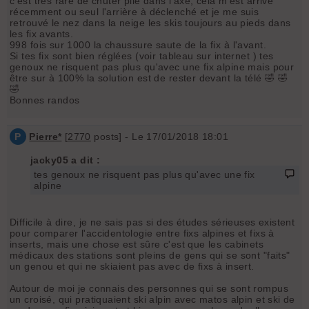
c'est très rare de chuter pile dans l'axe, cela m'est arrivé
récemment ou seul l'arrière à déclenché et je me suis
retrouvé le nez dans la neige les skis toujours au pieds dans
les fix avants.
998 fois sur 1000 la chaussure saute de la fix à l'avant.
Si tes fix sont bien réglées (voir tableau sur internet ) tes
genoux ne risquent pas plus qu'avec une fix alpine mais pour
être sur à 100% la solution est de rester devant la télé 🤣 🤣
🤣
Bonnes randos
P
Pierre*
[
2770
posts] - Le 17/01/2018 18:01
jacky05 a dit :
tes genoux ne risquent pas plus qu'avec une fix
alpine
Difficile à dire, je ne sais pas si des études sérieuses existent
pour comparer l'accidentologie entre fixs alpines et fixs à
inserts, mais une chose est sûre c'est que les cabinets
médicaux des stations sont pleins de gens qui se sont "faits"
un genou et qui ne skiaient pas avec de fixs à insert.
Autour de moi je connais des personnes qui se sont rompus
un croisé, qui pratiquaient ski alpin avec matos alpin et ski de