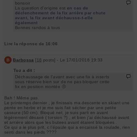
bonsoir
La question d'origine est
en cas de
déclenchement de la fix arrière par chute
avant, la fix avant déchausse-t-elle
également
Bonnes randos à tous
Lire la réponse de 16:06
B
Barbossa
[
18
posts] - Le 17/01/2018 19:33
Toz a dit :
Déchaussage de l'avant avec une fix à inserts
sous réserve bien sur de ne pas bloquer cette
fix en position montée 🤨
Bah ! Même pas.
Le printemps dernier , je finissais ma descente en skiant une
pente en herbe et je me suis fait sécher par une petite
cassure (50 cm). Bloqué net, je suis parti en avant
légèrement désaxé ( torsion ?) , et bien j'ai déchaussé avant
et arrière alors que les butees avant étaient bloquées .
Ce qui a le plus prit, c l'épaule qui a encaissé la roulade, rien
senti dans les pieds ????