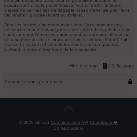
en alpin beaucoup d'accident se produisent lorsque les
skieurs sont à toute petite vitesse, voir à l'arrêt : la faible
vitesse ne permet pas de dégager assez d'énergie pour faire
déclencher la butée (avant ou arrière).
Pour les inserts, une chute avant dans l'axe sans torsion,
déclenche la butée avant parce que l'effort de la pointe de la
chaussure sur l'étrier (en chute avant on a un peu de vitesse
et la hauteur de notre centre de gravité renforce l'effort) fait
écarter le ressort, et comme les inserts ne sont pas très
profond ils sortent des trous de la chaussure.
Aller à la page :
1
2
3
Suivante
Connectez-vous pour poster
© 2026 Skitour
Confidentialité
API
Contribuez ❤️
Contact admin