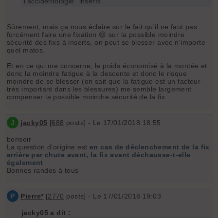
l'accidentologie "inserts"
Sûrement, mais ça nous éclaire sur le fait qu'il ne faut pas
forcément faire une fixation 😄 sur la possible moindre
sécurité des fixs à inserts, on peut se blesser avec n'importe
quel matos.
Et en ce qui me concerne, le poids économisé à la montée et
donc la moindre fatigue à la descente et donc le risque
moindre de se blesser (on sait que la fatigue est un facteur
très important dans les blessures) me semble largement
compenser la possible moindre sécurité de la fix.
J
jacky05
[
688
posts] - Le 17/01/2018 18:55
bonsoir
La question d'origine est
en cas de déclenchement de la fix
arrière par chute avant, la fix avant déchausse-t-elle
également
Bonnes randos à tous
P
Pierre*
[
2770
posts] - Le 17/01/2018 19:03
jacky05 a dit :