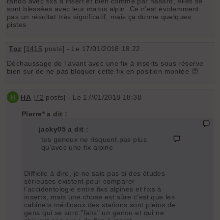
rando avec fixs à insert et bien comme par hasard, elles se
sont blessées avec leur matos alpin. Ce n'est évidemment
pas un résultat très significatif, mais ça donne quelques
pistes.
Toz
[
1415
posts] - Le 17/01/2018 18:22
Déchaussage de l'avant avec une fix à inserts sous réserve
bien sur de ne pas bloquer cette fix en position montée 🤨
H
HA
[
72
posts] - Le 17/01/2018 18:38
Pïerre* a dit :
jacky05 a dit :
tes genoux ne risquent pas plus
qu'avec une fix alpine
Difficile à dire, je ne sais pas si des études
sérieuses existent pour comparer
l'accidentologie entre fixs alpines et fixs à
inserts, mais une chose est sûre c'est que les
cabinets médicaux des stations sont pleins de
gens qui se sont "faits" un genou et qui ne