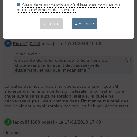
Que ce soit dans une avalanche, ou plus couramment en cas
Sites tiers succeptibles d'utiliser des cookies ou
de chute avant, il me semble essentiel de déchausser aussi
autres méthodes de tracking
de l'avant, pour ne pas se retrouver avec un ski encore
attaché à l'avant, susceptible de causer une torsion
dommageable au genou.
REFUSER
ACCEPTER
Merci d'avance pour vos lumières.
P
Pierre*
[
2770
posts] - Le 17/01/2018 16:06
Herve a dit :
en cas de déclenchement de la fix arrière par
chute avant, la fix avant déchausse-t-elle
également, et par quel mécanisme ?
La butée des fixs à insert ne déchausse à priori que s'il
s'exerce un minimum de torsion latérale. Si on est en pure
chute avant sans aucune torsion latérale, la butée ne
déchaussera pas. Mais comme dans l'immense majorité des
cas il finit par y avoir torsion latérale, ça finit par déchausser.
J
jacky05
[
688
posts] - Le 17/01/2018 17:49
Bonjour