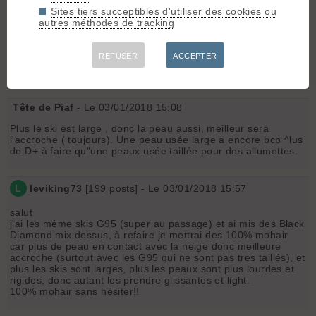
(Blizzard 95) et j'hesite entre partir sur un modele pomoca
Sites tiers succeptibles d'utiliser des cookies ou
Race (Oui les pro v2, ok) et une classique pro climb. J'ai peur
autres méthodes de tracking
de l'usure des races et surtout de son accroche sur neige dur!
Mais le confort de glisse pour monter vite mmm.
REFUSER
ACCEPTER
voila!
Tête de Piaf
- Le 03/01/2018 15:08
Plus le ski est large , donc la peau aussi, meilleur sera
l'accroche ( toujours). Une peau usée large a encore bcp ^lus
de D+ à faire qu"une peaux usée taillée pour des allumettes.
L
leviking73
[
199
posts] - Le 03/01/2018 15:57
salut
j'ai les même skis G95 (super au passage) et ai mis des Black
Diamond mix dessus, à refaire je mettrai des 100% mohair
car plus de peau en contact avec la neige donc meilleure
accroche (surtout avec les G95 qui ne sont pas tres taillés), et
plus les skis sont larges, plus les peaux sont plus lourdes et
rigides, donc autant les prendre glissantes et light.
100% mohair sans hésiter!!