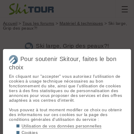
Accueil
>
Tous les forums
>
Matériel & techniques
> Ski large,
Grip des peaux?!
Ski large, Grip des peaux?!
Pour soutenir Skitour, faites le bon
Nouveau sujet
Voir tous les sujets
Chercher
Archives
choix
Tutule
- Le 03/01/2018 15:02
En cliquant sur "accepter" vous autorisez l'utilisation de
cookies à usage technique nécessaires au bon
Alors voila au sujet du grp (accroche de la peau sur la neige)
fonctionnement du site, ainsi que l'utilisation de cookies
on lit tout et son contraire.
tiers à des fins statistiques ou de personnalisation des
annonces pour vous proposer des services et des offres
Sur des skis larges, le poid est plus reparti sur la peau mais
adaptées à vos centres d'interêt.
quel est son effet sur l'accroche? Est ce que du coup
l'accroche de la peau est moins bonne (par rapport a un ski
Vous pouvez à tout moment modifier ce choix ou obtenir
de largeur inferieur) ou est elle meuilleur?
des informations sur ces cookies sur la page des
conditions générales d'utilisation du service :
-------------
Utilisation de vos données personnelles
Je me pose cette question car je suis en train de regarder
pour acheter les peaux adequates sur mes nouveaux skis
Cookies