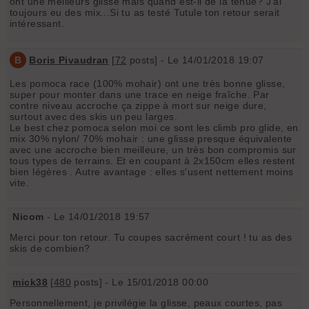
ont une meilleurs glisse mais quand est-il de la tenue? J'ai
toujours eu des mix...Si tu as testé Tutule ton retour serait
intéressant.
B
Boris Pivaudran
[
72
posts] - Le 14/01/2018 19:07
Les pomoca race (100% mohair) ont une très bonne glisse,
super pour monter dans une trace en neige fraîche. Par
contre niveau accroche ça zippe à mort sur neige dure,
surtout avec des skis un peu larges.
Le best chez pomoca selon moi ce sont les climb pro glide, en
mix 30% nylon/ 70% mohair : une glisse presque équivalente
avec une accroche bien meilleure, un très bon compromis sur
tous types de terrains. Et en coupant à 2x150cm elles restent
bien légères . Autre avantage : elles s'usent nettement moins
vite.
Nicom
- Le 14/01/2018 19:57
Merci pour ton retour. Tu coupes sacrément court ! tu as des
skis de combien?
mick38
[
480
posts] - Le 15/01/2018 00:00
Personnellement, je privilégie la glisse, peaux courtes, pas