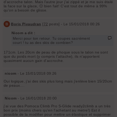
d'accroche talon. Mais l'autre jour j'ai zippé et je me suis étalé
la face sur la glace, 🤢 bien fait! C'est tout de même à 99%
qu'on a besoin de glisse.
B
Boris Pivaudran
[
72
posts] - Le 15/01/2018 00:26
Nicom a dit :
Merci pour ton retour. Tu coupes sacrément
court ! tu as des skis de combien?
171cm. Les 20cm de peau de phoque sous le talon ne sont
que du poids mort (y compris l'attache), ils n'apportent
quasiment aucun gain d'accroche.
nicom
- Le 15/01/2018 09:26
Oui logique, j'ai des skis plus long mais j'enlève bien 15/20cm
de peaux....
Nicom
- Le 16/01/2018 20:00
j'ai vue des Pomoca Climb Pro S-Glide ready2climb a un très
bon prix (moins chers qu'en l'achetant au metre!) Est il
possible de la modifier pour mettre un élastique et supprimer