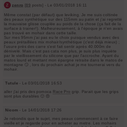
Z
zenro
[
89
posts] - Le 03/01/2018 16:11
Même constat (par défaut) que leviking. Je me suis coltinée
des peaux synthétique sur des 115mm au patin et j'ai regretté
la mauvaise glisse couplée au poids de la chose (ça fait de la
surface à trainer!). Malheureusement, à l'époque je n'en avais
pas trouvé en mohair dans cette taille.
Sur mes 95mm j'ai pas eu le choix puisque vendus avec des
peaux prétaillées mix mohair/synthétique (c'est déjà mieux) ;
l'usure près des carre s'est fait sentir après 40.000m de
dénivelé. Mais c'est pas cata non plus, je suis plus inquiète
par le vieillissement du silicone que par l'accroche. Ayant du
matos lourd et mettant mon épargne retraite dans le matos de
montagne 🙄 , lors du prochain achat je me tournerai vers du
mohair.
Tutule
- Le 03/01/2018 16:53
aller j'ai pris des pomoca
Race Pro
grip. Parait que les grips
sont plus durables 🙂 😠
Nicom
- Le 14/01/2018 17:26
Je rebondis que le sujet, mes peaux commencent à ce faire
vieille et je regarde pour en acheter au metre. Les mohairs