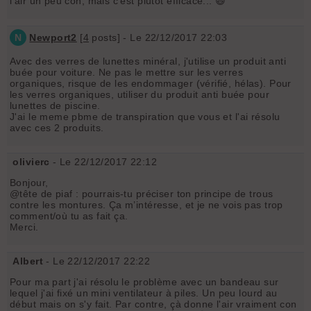
l'air un peu con, mais c'est plutôt efficace... 😄
N
Newport2
[
4
posts] - Le 22/12/2017 22:03
Avec des verres de lunettes minéral, j'utilise un produit anti
buée pour voiture. Ne pas le mettre sur les verres
organiques, risque de les endommager (vérifié, hélas). Pour
les verres organiques, utiliser du produit anti buée pour
lunettes de piscine.
J'ai le meme pbme de transpiration que vous et l'ai résolu
avec ces 2 produits.
olivierc
- Le 22/12/2017 22:12
Bonjour,
@tête de piaf : pourrais-tu préciser ton principe de trous
contre les montures. Ça m’intéresse, et je ne vois pas trop
comment/où tu as fait ça.
Merci.
Albert
- Le 22/12/2017 22:22
Pour ma part j'ai résolu le problème avec un bandeau sur
lequel j'ai fixé un mini ventilateur à piles. Un peu lourd au
début mais on s'y fait. Par contre, çà donne l'air vraiment con