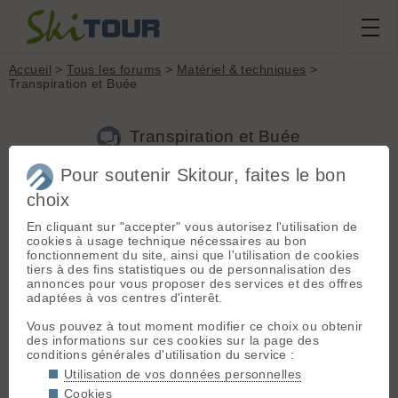
Accueil
>
Tous les forums
>
Matériel & techniques
>
Transpiration et Buée
Transpiration et Buée
Pour soutenir Skitour, faites le bon
choix
Aller à la page :
1
2
Suivante
En cliquant sur "accepter" vous autorisez l'utilisation de
Nouveau sujet
Voir tous les sujets
Chercher
Archives
cookies à usage technique nécessaires au bon
fonctionnement du site, ainsi que l'utilisation de cookies
T
tetiaroa59
[
38
posts] - Le 22/12/2017 19:14
tiers à des fins statistiques ou de personnalisation des
annonces pour vous proposer des services et des offres
Bonjour
adaptées à vos centres d'interêt.
Je transpire vite à la montée (surtout de la tête) Cela
Vous pouvez à tout moment modifier ce choix ou obtenir
engendre vite de la buee sur mes lunettes à la montée même
des informations sur ces cookies sur la page des
par beau temps.
conditions générales d'utilisation du service :
J'ai testé la technique du liquide vaisselle mais moyennement
concluant. D'autres recettes?
Utilisation de vos données personnelles
Sinon des recettes naturelles pour moins transpirer? Pour
Cookies