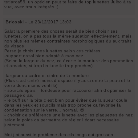
tetiaroa59, un opticien peut te faire de top lunettes Julbo à ta
vue, avec trous intégrés ;)
Bricoski
- Le 23/12/2017 13:03
Salut la premiere des choses serait de bien choisir ses
lunettes, on a pas tous la même sudation effectivement, mais
non plus les mêmes contraintes morphologiques du aux traits
du visage.
Perso je choisi mes lunettes selon ces critères:
-support nasal bien adapté à mon nez
(Selon la largeur du nez, ca écarte la monture des pommettes
et arcades, si trop fin lunette trop proches)
-largeur du cadre et cintre de la monture.
(Plus c est cintré moins d espace il y aura entre la peau et le
verre donc moins ventillé)
- sourcils epais = tondeuse pour raccourcir afin d optimiser le
passage d air.
- le buff sur la tête c est bien pour éviter que la sueur coule
dans les yeux et sourcils mais trop proche ca favorise la
condensation sur le verre... normal. 😉
- choisir de préférence une lunette avec les plaquettes de nez
selon le poids ca permettra de régler l écart necessaire
justement.
Moi j ai aussi le probleme des cils longs qui graissent