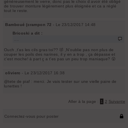
généreusement le verre, donc pas le choix d avoir été obligé
de trouver monture légèrement plus éloignée et ca a réglé
tout le reste.
Bamboué (crampon 72
- Le 23/12/2017 14:48
Bricoski a dit :
....
Ouch ,t'as les cils gras toi?? 🤣 ,N'oublie pas non plus de
couper les poils des narines, il y en a trop , ça dépasse et
c'est moche! à part ç a t'es pas un peu trop maniaque? 😮
olivierc
- Le 23/12/2017 16:38
@tete de piaf : merci. Je vais tester sur une vielle paire de
lunettes !
Aller à la page :
1
2
Suivante
Connectez-vous pour poster