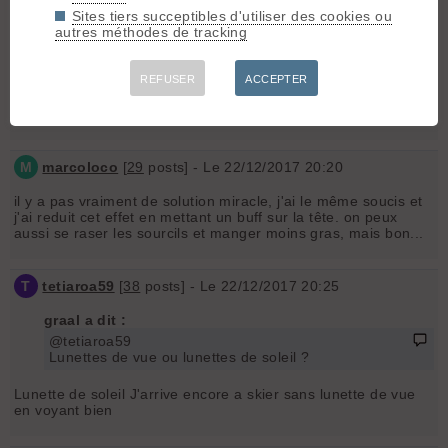
infos je transpire autant en début de saison qu'en fin :-)
Sites tiers succeptibles d'utiliser des cookies ou
Merci
autres méthodes de tracking
graal
- Le 22/12/2017 20:14
REFUSER
ACCEPTER
@tetiaroa59
Lunettes de vue ou lunettes de soleil ?
M
marcoloco
[
29
posts] - Le 22/12/2017 20:20
il y a pas vraiment de solution miracle, j'ai le même soucis et
j'ai reduit cet effet en mettant un buff sur la tête. on peux
aussi se raser les sourcils et manger moins gras, mais bon...
T
tetiaroa59
[
38
posts] - Le 22/12/2017 20:25
graal a dit :
@tetiaroa59
Lunettes de vue ou lunettes de soleil ?
Lunette de soleil J'arrive encore a skier sans lunette de vue
en voyant bien