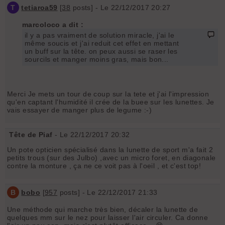
T
tetiaroa59
[
38
posts] - Le 22/12/2017 20:27
marcoloco a dit :
il y a pas vraiment de solution miracle, j'ai le
même soucis et j'ai reduit cet effet en mettant
un buff sur la tête. on peux aussi se raser les
sourcils et manger moins gras, mais bon...
Merci Je mets un tour de coup sur la tete et j'ai l'impression
qu'en captant l'humidité il crée de la buee sur les lunettes. Je
vais essayer de manger plus de legume :-)
Tête de Piaf
- Le 22/12/2017 20:32
Un pote opticien spécialisé dans la lunette de sport m'a fait 2
petits trous (sur des Julbo) ,avec un micro foret, en diagonale
contre la monture , ça ne ce voit pas à l'oeil , et c'est top!
B
bobo
[
957
posts] - Le 22/12/2017 21:33
Une méthode qui marche très bien, décaler la lunette de
quelques mm sur le nez pour laisser l'air circuler. Ca donne