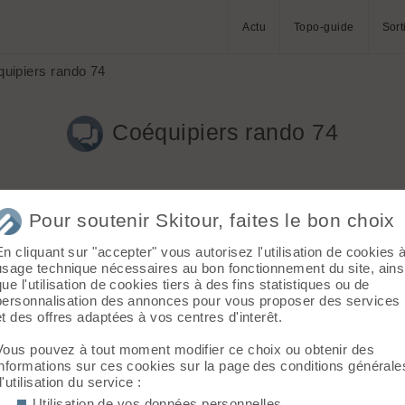
Actu
Topo-guide
Sort
uipiers rando 74
Coéquipiers rando 74
Pour soutenir Skitour, faites le bon choix
En cliquant sur "accepter" vous autorisez l'utilisation de cookies 
usage technique nécessaires au bon fonctionnement du site, ains
que l'utilisation de cookies tiers à des fins statistiques ou de
 des gens avec qui partager des randos dans le coin, mais je ne 
personnalisation des annonces pour vous proposer des services
jusque là, du 1.1 au 5.2, petites promenades ou grandes bambeés, 
et des offres adaptées à vos centres d'interêt.
 plaisir est là. Enfin bon, grands débutants et pierra mentistes p
Vous pouvez à tout moment modifier ce choix ou obtenir des
informations sur ces cookies sur la page des conditions générale
mps, à commencer par ce vendredi et/ou samedi 1 et 2/12. Si vou
d'utilisation du service :
Utilisation de vos données personnelles