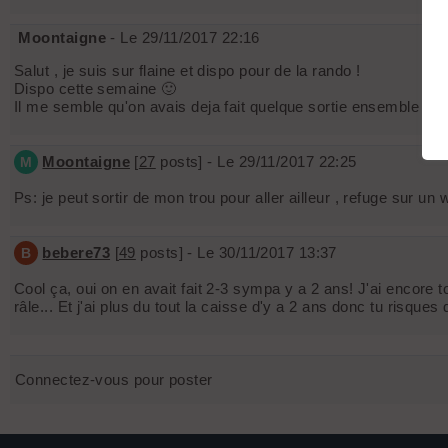
Moontaigne
- Le 29/11/2017 22:16
Salut , je suis sur flaine et dispo pour de la rando !
Dispo cette semaine 🙂
Il me semble qu'on avais deja fait quelque sortie ensemble en 
Moontaigne
[
27
posts] - Le 29/11/2017 22:25
M
Ps: je peut sortir de mon trou pour aller ailleur , refuge sur u
bebere73
[
49
posts] - Le 30/11/2017 13:37
B
Cool ça, oui on en avait fait 2-3 sympa y a 2 ans! J'ai encore t
râle... Et j'ai plus du tout la caisse d'y a 2 ans donc tu risques
Connectez-vous pour poster