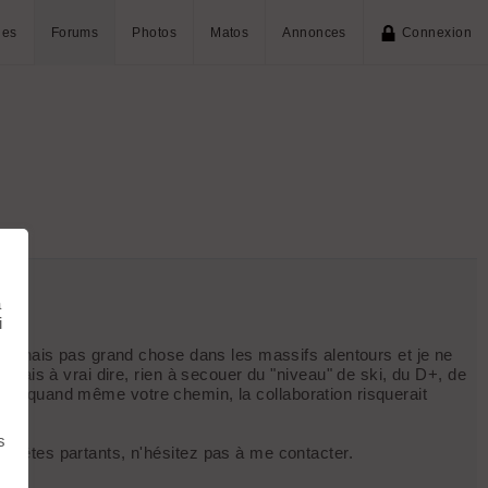
ies
Forums
Photos
Matos
Annonces
Connexion
à
i
connais pas grand chose dans les massifs alentours et je ne
mais à vrai dire, rien à secouer du "niveau" de ski, du D+, de
assez quand même votre chemin, la collaboration risquerait
s
s êtes partants, n'hésitez pas à me contacter.