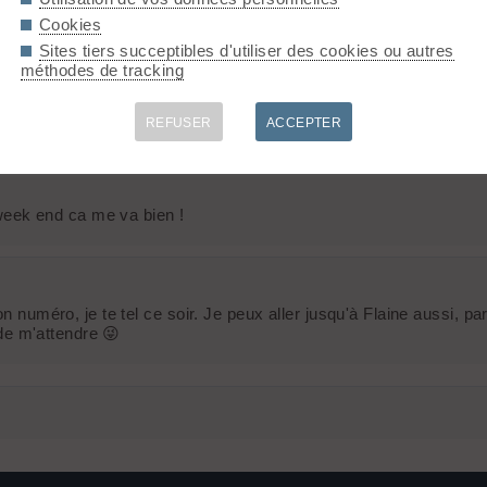
Cookies
Sites tiers succeptibles d'utiliser des cookies ou autres
méthodes de tracking
2016 !
REFUSER
ACCEPTER
n week end ca me va bien !
on numéro, je te tel ce soir. Je peux aller jusqu'à Flaine aussi, 
 de m'attendre 😜