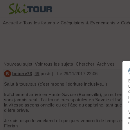
Accueil
>
Tous les forums
>
Coéquipiers & Evenements
> Coéq
Nouveau sujet
Voir tous les sujets
Chercher
Archives
bebere73
[
49
posts] - Le 29/11/2017 22:06
B
Salut à tous.te.s (c'est moche l'écriture inclusive...),
fraîchement arrivé en Haute-Savoie (Bonneville), je recherche
sors jamais seul. J'ai trainé mes spatules en Savoie et Isère 
la vitesse ascensionnelle ou de l'âge du capitaine, tant que le
d'être brève.
Je suis dispo le weekend et quelques vendredi de temps en te
Florian