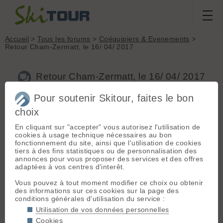
Accueil
>
Tous les forums
>
Coéquipiers & Evenements
>
Retour Cham-Zermatt, le 16/ 04/ 2017
Retour Cham-Zermatt, le 16/ 04/ 2017
Pour soutenir Skitour, faites le bon
Nouveau sujet
Voir tous les sujets
Chercher
Archives
choix
E
etienned
[
122
posts] - Le 11/04/2017 21:07
En cliquant sur "accepter" vous autorisez l'utilisation de
cookies à usage technique nécessaires au bon
Salut les Ouriens,
fonctionnement du site, ainsi que l'utilisation de cookies
tiers à des fins statistiques ou de personnalisation des
Si certains d'entre vous entreprennent d'achever Cham-
annonces pour vous proposer des services et des offres
Zermatt le 16/04, il serait possible de mutualiser les frais de
adaptées à vos centres d'interêt.
taxi pour revenir à Argentière.
Vous pouvez à tout moment modifier ce choix ou obtenir
Un départ de Zermatt à 14H00 serait idéal.
des informations sur ces cookies sur la page des
conditions générales d'utilisation du service :
En espérant que cet appel trouve echo (le carnet de
Utilisation de vos données personnelles
réservation des refuges indiquant clairement que les
Cookies
candidats à la haute route ne manqueront pas ce week-end).