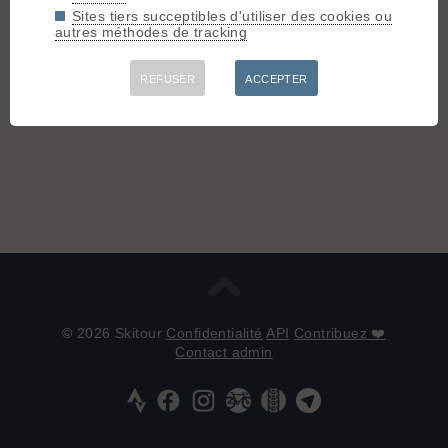
Sites tiers succeptibles d'utiliser des cookies ou
Etienne.
autres méthodes de tracking
REFUSER
ACCEPTER
Connectez-vous pour poster
© 2026 Skitour
Confidentialité
API
Contribuez ❤️
Contact admin