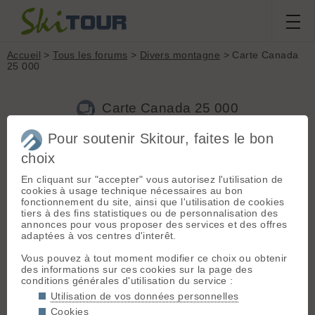
Accueil
>
Tous les forums
>
Divers montagne
> Carte Canada
25 000
Carte Canada 25 000
Pour soutenir Skitour, faites le bon
Nouveau sujet
Voir tous les sujets
Chercher
Archives
choix
skieur_alpha
- Le 26/12/2016 20:29
En cliquant sur "accepter" vous autorisez l'utilisation de
cookies à usage technique nécessaires au bon
Bonjour,
fonctionnement du site, ainsi que l'utilisation de cookies
Savez-vous si il existe une version numérique de geoportail
tiers à des fins statistiques ou de personnalisation des
pour le Canada, carte au 25 000 de Colombie Britanique en
annonces pour vous proposer des services et des offres
particulier.
adaptées à vos centres d'interêt.
Merci!
Vous pouvez à tout moment modifier ce choix ou obtenir
des informations sur ces cookies sur la page des
conditions générales d'utilisation du service :
Connectez-vous pour poster
Utilisation de vos données personnelles
Cookies