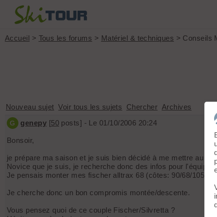
Accueil
>
Tous les forums
>
Matériel & techniques
> Conseils 
Nouveau sujet
Voir tous les sujets
Chercher
Archives
genepy
[
50
posts] - Le 01/10/2006 20:24
G
Bonsoir,
je prépare ma saison et je suis bien décidé à me mettre au ski
Novice que je suis, je recherche donc des infos pour l'équipem
Je pensais monter mes fischer alltrax 68 (côtes: 90/68/105) en
Je cherche donc un bon compromis montée/descente.
Vous pensez quoi de ce couple Fischer/Silvretta ?