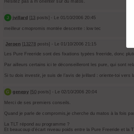
Hésitez pas à m'orienter sur du matos.
jvillard
[
13
posts] - Le 01/10/2006 20:45
J
meilleur cmopromis montée descente : low tec
Jeroen
[
13278
posts] - Le 01/10/2006 21:15
Les Pure Freeride sont des fixations typées freeride, donc pl
Par ailleurs certains ici te déconseilleront les pure, qui sont re
Si tu dois investir, je suis de l'avis de jvillard : oriente-toi 
genepy
[
50
posts] - Le 02/10/2006 20:04
G
Merci de ses premiers conseils.
Quand je parle de compromis,je cherche du matos à la fois pa
La TLT répond au programme ?
Et beaucoup d'écart niveau poids entre la Pure Freeride et la 