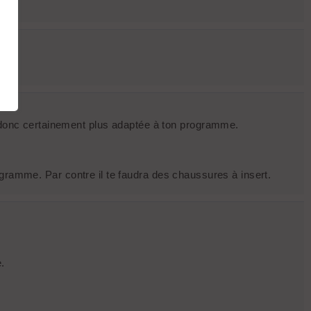
e, donc certainement plus adaptée à ton programme.
programme. Par contre il te faudra des chaussures à insert.
.