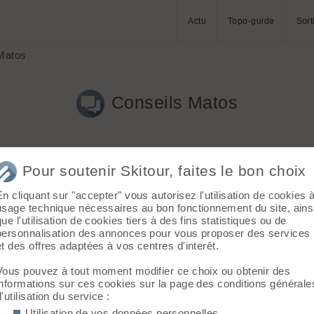
Actu
Topo-guide
Sort
Matos
Conseils Matos
Pour soutenir Skitour, faites le bon choix
En cliquant sur "accepter" vous autorisez l'utilisation de cookies 
usage technique nécessaires au bon fonctionnement du site, ains
que l'utilisation de cookies tiers à des fins statistiques ou de
 de rando régulièrement.
personnalisation des annonces pour vous proposer des services
ent !
et des offres adaptées à vos centres d'interêt.
 rando avec des Silvretta Pure Freeride.
Vous pouvez à tout moment modifier ce choix ou obtenir des
informations sur ces cookies sur la page des conditions générale
d'utilisation du service :
Utilisation de vos données personnelles