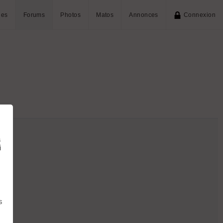
ies
Forums
Photos
Matos
Annonces
Connexion
à
i
s