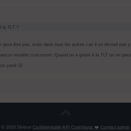
t la TLT ?
or peut être pas, mais dans tous les autres cas il ne devrait pas 
s aucun modèle concurrent. Quand on a gouté à la TLT on ne pass
ois parlé 😉
© 2026 Skitour
Confidentialité
API
Contribuez ❤️
Contact admin