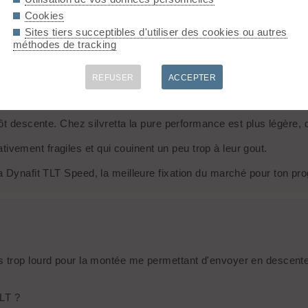
Cookies
Sites tiers succeptibles d'utiliser des cookies ou autres
méthodes de tracking
REFUSER
ACCEPTER
utôt descente. Chez silvretta la pure performance est plus légèr
lativement fragiles et qui couinent un peu trop à leur gout.
vers la Dynafit TLT Speed, la meilleure fixation du marché pour ton 
s trop lourd pour la montée me permettant d'envoyer en descente
TLT ?