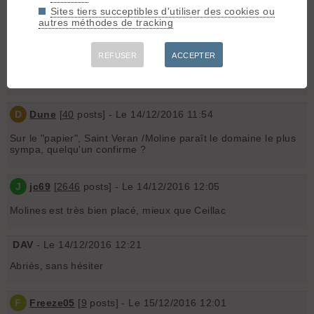
Salut,
Sites tiers succeptibles d'utiliser des cookies ou
autres méthodes de tracking
Toutes les stations du quyeras permettent cela.
Ceci dit les trajets en voiture au sein du queyras ne sont
jamais bien longs.
REFUSER
ACCEPTER
Tcho
D
Dune
[
40
posts] - Le 14/12/2016 11:54
Sur le "papier", Saint Veran /Moline paraît le domaine le plus
sympa, quelqu'un confirme ?
J
jc69
[
2646
posts] - Le 14/12/2016 12:05
Molines est très bien placé, mieux que Ceillac
DAV
- Le 14/12/2016 12:21
Abriès, sans hésiter
F
Freeze05
[
9
posts] - Le 15/12/2016 12:01