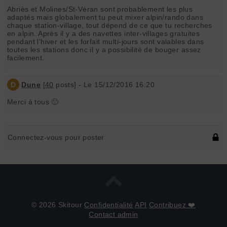
Abriès et Molines/St-Véran sont probablement les plus
adaptés mais globalement tu peut mixer alpin/rando dans
chaque station-village, tout dépend de ce que tu recherches
en alpin. Après il y a des navettes inter-villages gratuites
pendant l'hiver et les forfait multi-jours sont valables dans
toutes les stations donc il y a possibilité de bouger assez
facilement.
D
Dune
[
40
posts] - Le 15/12/2016 16:20
Merci à tous 🙂
Connectez-vous pour poster
© 2026 Skitour
Confidentialité
API
Contribuez ❤️
Contact admin