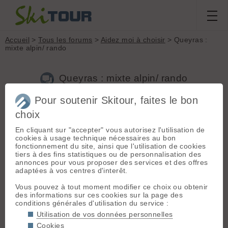
Accueil
>
Tous les forums
>
Aidez moi à choisir
> Queyras :
mixte alpin/ rando
Queyras : mixte alpin/ rando
Pour soutenir Skitour, faites le bon
Nouveau sujet
Voir tous les sujets
Chercher
Archives
choix
D
Dune
[
40
posts] - Le 14/12/2016 11:06
En cliquant sur "accepter" vous autorisez l'utilisation de
cookies à usage technique nécessaires au bon
Bonjour,
fonctionnement du site, ainsi que l'utilisation de cookies
tiers à des fins statistiques ou de personnalisation des
Pour ceux qui connaissent bien le Queyras, quelle station me
annonces pour vous proposer des services et des offres
conseillez vous pour un séjour alternant alpin et rando sans
adaptées à vos centres d'interêt.
trop devoir bouger avec la voiture ?
Vous pouvez à tout moment modifier ce choix ou obtenir
Merci 🙂
des informations sur ces cookies sur la page des
conditions générales d'utilisation du service :
Utilisation de vos données personnelles
Heuuu...
- Le 14/12/2016 11:51
Cookies