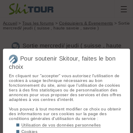
Accueil
>
Tous les forums
>
Coéquipiers & Evenements
> Sortie
mercredi/ jeudi ( suisse , haute savoie , savoie )
Sortie mercredi/ jeudi ( suisse , haute
savoie , savoie )
Pour soutenir Skitour, faites le bon
choix
Nouveau sujet
Voir tous les sujets
Chercher
Archives
En cliquant sur "accepter" vous autorisez l'utilisation de
cookies à usage technique nécessaires au bon
M
Moontaigne
[
27
posts] - Le 12/12/2016 21:44
fonctionnement du site, ainsi que l'utilisation de cookies
tiers à des fins statistiques ou de personnalisation des
Salut , je suis dispo 2 jour , je pensais me faire 2jour de ski
annonces pour vous proposer des services et des offres
avec nuit en refuge ! Pas encore d'idée définit , j'avais penser
adaptées à vos centres d'interêt.
aller en direction du grand st bernard , ou peut être haute
maurienne ! Je cherche du monde de motivé !
Vous pouvez à tout moment modifier ce choix ou obtenir
Si t'a une idée je suis preneur !!
des informations sur ces cookies sur la page des
conditions générales d'utilisation du service :
06 76 09 69 29
Utilisation de vos données personnelles
Cookies