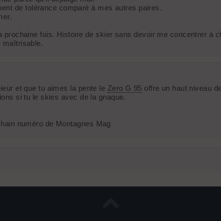
ment de tolérance comparé à mes autres paires.
mer.
la prochaine fois. Histoire de skier sans devoir me concentrer à c
 maîtrisable.
kieur et que tu aimes la pente le
Zero G 95
offre un haut niveau de
ions si tu le skies avec de la gnaque.
.
prochain numéro de Montagnes Mag