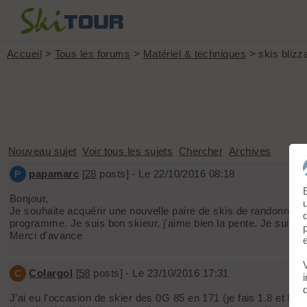
Accueil
>
Tous les forums
>
Matériel & techniques
> skis blizz
Nouveau sujet
Voir tous les sujets
Chercher
Archives
papamarc
[
28
posts] - Le 22/10/2016 08:18
P
Bonjour,
Je souhaite acquérir une nouvelle paire de skis de randonnée, 
programme. Je suis bon skieur, j'aime bien la pente. Je suis pre
Merci d'avance
Colargol
[
58
posts] - Le 23/10/2016 17:31
C
J'ai eu l'occasion de skier des 0G 85 en 171 (je fais 1.8 et 8