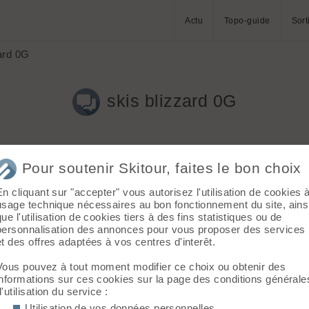
Actu
Topo-guide
Sort
ard 0G
skis blizzard 0G
Pour soutenir Skitour, faites le bon choix
En cliquant sur "accepter" vous autorisez l'utilisation de cookies 
usage technique nécessaires au bon fonctionnement du site, ains
légère, bonne accroche, utilisables dans le raide, les blizzards
que l'utilisation de cookies tiers à des fins statistiques ou de
neur d'avis d'utilisateurs.
personnalisation des annonces pour vous proposer des services
et des offres adaptées à vos centres d'interêt.
Vous pouvez à tout moment modifier ce choix ou obtenir des
informations sur ces cookies sur la page des conditions générale
d'utilisation du service :
0 kg) une journée au printemps dernier. ~1800 D+. Testés sur 3 pe
Utilisation de vos données personnelles