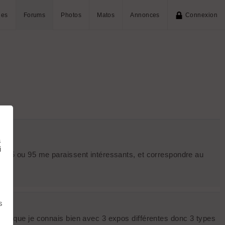
ies
Forums
Photos
Matos
Annonces
Connexion
à
i
 0G 85 ou 95 me paraissent intéressants, et correspondre au
s
ntes que je connais bien avec 3 expos différentes donc 3 types