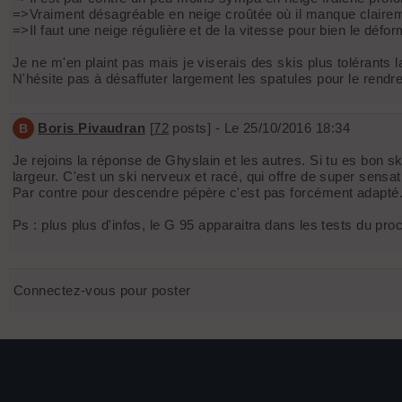
=>Vraiment désagréable en neige croûtée où il manque claire
=>Il faut une neige régulière et de la vitesse pour bien le défor
Je ne m'en plaint pas mais je viserais des skis plus tolérants 
N'hésite pas à désaffuter largement les spatules pour le rendre
Boris Pivaudran
[
72
posts] - Le 25/10/2016 18:34
B
Je rejoins la réponse de Ghyslain et les autres. Si tu es bon s
largeur. C'est un ski nerveux et racé, qui offre de super sensat
Par contre pour descendre pépère c'est pas forcément adapté
Ps : plus plus d'infos, le G 95 apparaitra dans les tests du 
Connectez-vous pour poster