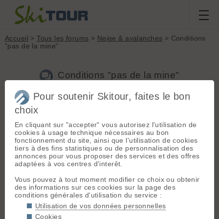
Accueil
>
Tous les forums
>
Neige & avalanches
> Conditions
"pas de la mine"
Conditions "pas de la mine"
Pour soutenir Skitour, faites le bon
Nouveau sujet
Voir tous les sujets
Chercher
Archives
choix
L
ludodo
[
69
posts] - Le 11/03/2016 18:40
En cliquant sur "accepter" vous autorisez l'utilisation de
cookies à usage technique nécessaires au bon
Bonsoir,
fonctionnement du site, ainsi que l'utilisation de cookies
Je voulais connaître les conditions du "pas de la mine"
tiers à des fins statistiques ou de personnalisation des
(Taillefer), voir des arêtes du Brouffier.
annonces pour vous proposer des services et des offres
Quelqu'un a-t-il des informations ?
adaptées à vos centres d'interêt.
Merci
????
Vous pouvez à tout moment modifier ce choix ou obtenir
des informations sur ces cookies sur la page des
conditions générales d'utilisation du service :
Le Chouan
- Le 11/03/2016 23:12
Utilisation de vos données personnelles
Cookies
J'y étais hier et ça a bien souffert de la remontée des