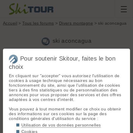
Accueil
>
Tous les forums
>
Divers montagne
> ski aconcagua
ski aconcagua
Pour soutenir Skitour, faites le bon
Nouveau sujet
Voir tous les sujets
Chercher
Archives
choix
olivier
- Le 21/08/2006 21:00
En cliquant sur "accepter" vous autorisez l'utilisation de
J'aimerai avoir des renseignements sur les possibilité de
cookies à usage technique nécessaires au bon
descendre l'Aconcagua à ski. Est-ce que ça pourrait être
fonctionnement du site, ainsi que l'utilisation de cookies
possible en février par le glacier des polonais ?
tiers à des fins statistiques ou de personnalisation des
Merci pour vos conseils.
annonces pour vous proposer des services et des offres
adaptées à vos centres d'interêt.
avrel
- Le 23/08/2006 09:05
Vous pouvez à tout moment modifier ce choix ou obtenir
des informations sur ces cookies sur la page des
en fevrier, ca me parait plus que douteux. En janvier il y a 2
conditions générales d'utilisation du service :
ans, la neige (enfin le blanc, car c'est une fine couche tres
Utilisation de vos données personnelles
dure et non skiable a mon avis) se trouvait au niveau de camp
2 par l'est (c'est a dire 5800m). Ca veut dire que si d'aventure
Cookies