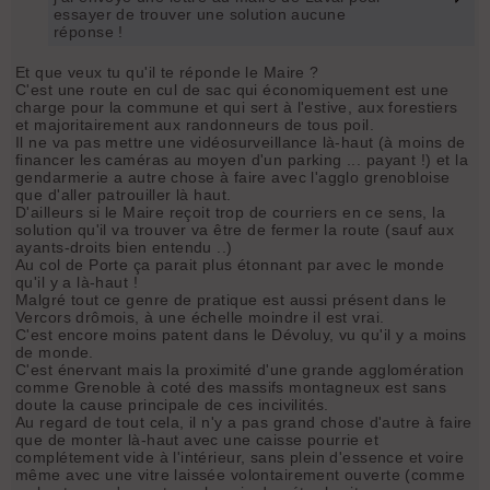
essayer de trouver une solution aucune
réponse !
Et que veux tu qu'il te réponde le Maire ?
C'est une route en cul de sac qui économiquement est une
charge pour la commune et qui sert à l'estive, aux forestiers
et majoritairement aux randonneurs de tous poil.
Il ne va pas mettre une vidéosurveillance là-haut (à moins de
financer les caméras au moyen d'un parking ... payant !) et la
gendarmerie a autre chose à faire avec l'agglo grenobloise
que d'aller patrouiller là haut.
D'ailleurs si le Maire reçoit trop de courriers en ce sens, la
solution qu'il va trouver va être de fermer la route (sauf aux
ayants-droits bien entendu ..)
Au col de Porte ça parait plus étonnant par avec le monde
qu'il y a là-haut !
Malgré tout ce genre de pratique est aussi présent dans le
Vercors drômois, à une échelle moindre il est vrai.
C'est encore moins patent dans le Dévoluy, vu qu'il y a moins
de monde.
C'est énervant mais la proximité d'une grande agglomération
comme Grenoble à coté des massifs montagneux est sans
doute la cause principale de ces incivilités.
Au regard de tout cela, il n'y a pas grand chose d'autre à faire
que de monter là-haut avec une caisse pourrie et
complétement vide à l'intérieur, sans plein d'essence et voire
même avec une vitre laissée volontairement ouverte (comme