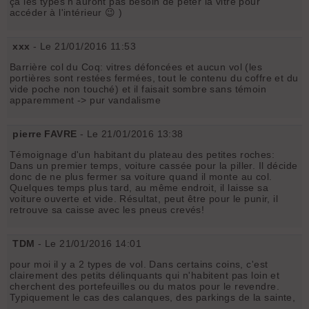
ça les types n'auront pas besoin de péter la vitre pour
accéder à l'intérieur 😉 )
xxx
- Le 21/01/2016 11:53
Barrière col du Coq: vitres défoncées et aucun vol (les
portières sont restées fermées, tout le contenu du coffre et du
vide poche non touché) et il faisait sombre sans témoin
apparemment -> pur vandalisme
pierre FAVRE
- Le 21/01/2016 13:38
Témoignage d'un habitant du plateau des petites roches:
Dans un premier temps, voiture cassée pour la piller. Il décide
donc de ne plus fermer sa voiture quand il monte au col.
Quelques temps plus tard, au même endroit, il laisse sa
voiture ouverte et vide. Résultat, peut être pour le punir, il
retrouve sa caisse avec les pneus crevés!
TDM
- Le 21/01/2016 14:01
pour moi il y a 2 types de vol. Dans certains coins, c'est
clairement des petits délinquants qui n'habitent pas loin et
cherchent des portefeuilles ou du matos pour le revendre.
Typiquement le cas des calanques, des parkings de la sainte,
...