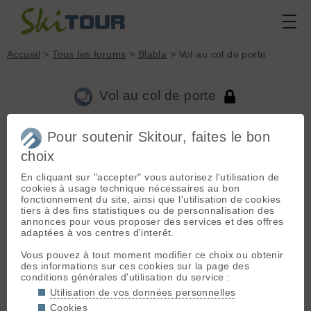
Accueil
>
Tous les forums
>
Blabla
> Vol au col de porte
Vol au col de porte
Pour soutenir Skitour, faites le bon
Aller à la page :
1
2
Suivante
choix
Nouveau sujet
Voir tous les sujets
Chercher
Archives
En cliquant sur "accepter" vous autorisez l'utilisation de
cookies à usage technique nécessaires au bon
T
thrux84
[
30
posts] - Le 20/01/2016 20:33
fonctionnement du site, ainsi que l'utilisation de cookies
tiers à des fins statistiques ou de personnalisation des
Salut les skitouriens !!!
annonces pour vous proposer des services et des offres
adaptées à vos centres d'interêt.
juste un message à titre de prévention.
Vous pouvez à tout moment modifier ce choix ou obtenir
Je me suis garé aujourd'hui à 15h00 au parking du TK sous le
des informations sur ces cookies sur la page des
col de porte, pour faire ma séance sur les pentes de
conditions générales d'utilisation du service :
Chamechaude, retour à 16h20 à la voiture : vitre arrière de la
voiture fracturée, pour me voler juste mon sac à chaussures
Utilisation de vos données personnelles
avec mes vieilles Hoka toutes déglinguées dedans....... mais
Cookies