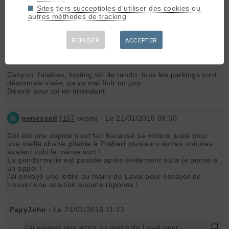
j'ai trop les boules.
Sites tiers succeptibles d'utiliser des cookies ou
autres méthodes de tracking
Un mercredi aprem' avec tout le monde qui transite par ici à
cette heure, ces enfoirés ne reculent devant rien donc
méfiance !!!
REFUSER
ACCEPTER
tof
- Le 20/01/2016 21:54
Canyon, falaises, footing,ski de rando. tous les parkings sont
désormais visés, ça va mal finir un jour
Désolé pour toi en attendant
N
nenessed
[
157
posts] - Le 21/01/2016 09:50
Cet été une copine s'est fait fracassé sa voiture juste pour
une vieille chaise pliante à Prabert plusieurs autres voitures
avaient subi le même sort !
La gendarmerie est passée après évidement suite je pense à
un appel !
j'ai envoyé une lettre au maire de Laval pour essayer de
trouver une solution aucune réponse !
PapyJohn
- Le 21/01/2016 11:12
j'ai envoyé une lettre au maire de Laval pour