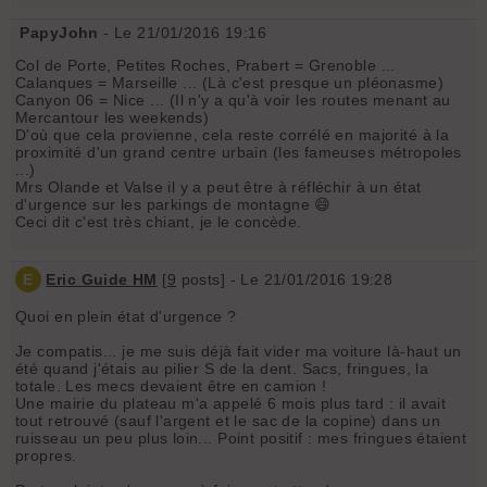
PapyJohn
- Le 21/01/2016 19:16
Col de Porte, Petites Roches, Prabert = Grenoble ...
Calanques = Marseille ... (Là c'est presque un pléonasme)
Canyon 06 = Nice ... (Il n'y a qu'à voir les routes menant au
Mercantour les weekends)
D'où que cela provienne, cela reste corrélé en majorité à la
proximité d'un grand centre urbain (les fameuses métropoles
...)
Mrs Olande et Valse il y a peut être à réfléchir à un état
d'urgence sur les parkings de montagne 😄
Ceci dit c'est très chiant, je le concède.
E
Eric Guide HM
[
9
posts] - Le 21/01/2016 19:28
Quoi en plein état d'urgence ?
Je compatis... je me suis déjà fait vider ma voiture là-haut un
été quand j'étais au pilier S de la dent. Sacs, fringues, la
totale. Les mecs devaient être en camion !
Une mairie du plateau m'a appelé 6 mois plus tard : il avait
tout retrouvé (sauf l'argent et le sac de la copine) dans un
ruisseau un peu plus loin... Point positif : mes fringues étaient
propres.