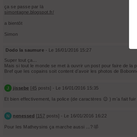
ça se passe par là
simontagne.blogspot.fr/
a bientôt
Simon
Dodo la saumure
- Le 16/01/2016 15:27
Super tout ça...
Mais si tout le monde se met à ouvrir un post pour faire de la 
Bref que les copains soit content d'avoir les photos de Bobon
jissebe
[
45
posts] - Le 16/01/2016 15:35
J
Et bien effectivement, la police (de caractères 😉 ) m'a fait fuir 
nenessed
[
157
posts] - Le 16/01/2016 16:22
N
Pour les Matheysins ça marche aussi ...? 🤣