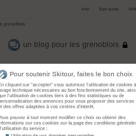
Actu
Topo-guide
Sort
s grenoblois
un blog pour les grenoblois
Pour soutenir Skitour, faites le bon choix
En cliquant sur "accepter" vous autorisez l'utilisation de cookies 
usage technique nécessaires au bon fonctionnement du site, ains
que l'utilisation de cookies tiers à des fins statistiques ou de
 coups de coeur, bons plans, connus ou moins parcourus...
personnalisation des annonces pour vous proposer des services
et des offres adaptées à vos centres d'interêt.
alpi, grimpe, voyage...
Vous pouvez à tout moment modifier ce choix ou obtenir des
informations sur ces cookies sur la page des conditions générale
alors hésitez pas à y faire un tour en cette journée moisie
d'utilisation du service :
 que ma police est pourrie mais je l'aime bien!!)
Utilisation de vos données personnelles