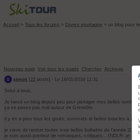
Accueil
>
Tous les forums
>
Divers montagne
> un blog pour le
Nouveau sujet
Voir tous les sujets
Chercher
Archives
simon
[
22
posts] - Le 16/01/2016 11:31
S
Salut à tous,
Je lancé un blog depuis peu pour partager mes belles sorties,
ça se passe pas mal autour de Grenoble
il y en a pour tous les gouts, sommets et belles boucles à ski, 
je viens de rentrer toutes mes belles ballades de l'année 2015 
je suis aussi preneur de remarques, critiques... (NDLR: je sais