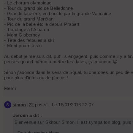
- Le chorum olympique
- Tour du grand pic de Belledonne
- Grande lauzière, en boucle par la grande Vaudaine
- Tour du grand Morétan
- Pic de la belle étoile depuis Prabert
- Tricotage à l'Albaron
- Mont Gioberney
- Tête des fétoules à ski
- Mont pourri à ski
Au début je me suis dit, put' ils engagent, puis comme il y a fi
penses quand même à mettre les dates, ça manque 😉
Sinon j'abonde dans le sens de Squal, tu cherches un peu de visi
pour plus d'infos ou de photos !
Merci
simon
[
22
posts] - Le 18/01/2016 22:07
S
Jeroen a dit :
Bienvenue sur Skitour Simon. Il est sympa ton blog, puis t
- Tour du rocher blanc