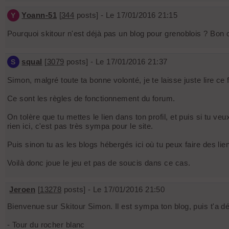
Yoann-51
[
344
posts] - Le 17/01/2016 21:15
Y
Pourquoi skitour n'est déjà pas un blog pour grenoblois ? Bon 
squal
[
3079
posts] - Le 17/01/2016 21:37
S
Simon, malgré toute ta bonne volonté, je te laisse juste lire ce 
Ce sont les règles de fonctionnement du forum.
On tolère que tu mettes le lien dans ton profil, et puis si tu ve
rien ici, c'est pas très sympa pour le site.
Puis sinon tu as les blogs hébergés ici où tu peux faire des li
Voilà donc joue le jeu et pas de soucis dans ce cas.
Jeroen
[
13278
posts] - Le 17/01/2016 21:50
Bienvenue sur Skitour Simon. Il est sympa ton blog, puis t'a dé
- Tour du rocher blanc