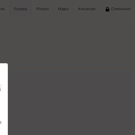
ies
Forums
Photos
Matos
Annonces
Connexion
à
i
s