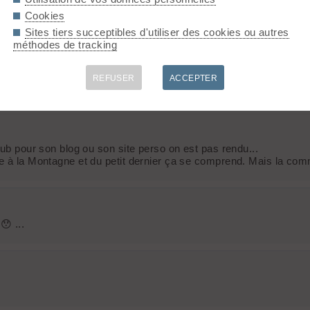
Cookies
Sites tiers succeptibles d'utiliser des cookies ou autres
méthodes de tracking
REFUSER
ACCEPTER
pub pour son blog ou son site perso on est pas rendu...
ne à la Montagne et du petit dernier ça se comprend. Mais la com
😯 ...