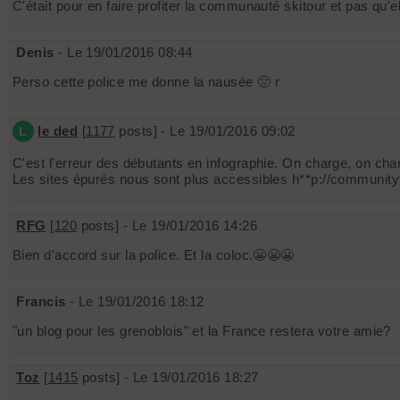
C'était pour en faire profiter la communauté skitour et pas qu'
Denis
- Le 19/01/2016 08:44
Perso cette police me donne la nausée 🤢 r
le ded
[
1177
posts] - Le 19/01/2016 09:02
L
C'est l'erreur des débutants en infographie. On charge, on charge 
Les sites épurés nous sont plus accessibles h**p://community
RFG
[
120
posts] - Le 19/01/2016 14:26
Bien d'accord sur la police. Et la coloc.😬😬😬
Francis
- Le 19/01/2016 18:12
"un blog pour les grenoblois" et la France restera votre amie?
Toz
[
1415
posts] - Le 19/01/2016 18:27