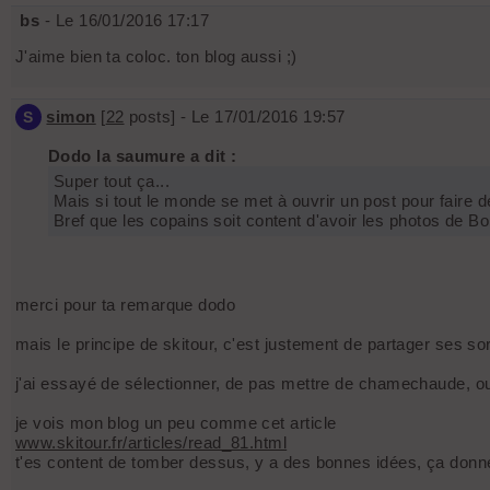
bs
- Le 16/01/2016 17:17
J'aime bien ta coloc. ton blog aussi ;)
simon
[
22
posts] - Le 17/01/2016 19:57
S
Dodo la saumure a dit :
Super tout ça...
Mais si tout le monde se met à ouvrir un post pour faire d
Bref que les copains soit content d'avoir les photos de 
merci pour ta remarque dodo
mais le principe de skitour, c'est justement de partager ses so
j'ai essayé de sélectionner, de pas mettre de chamechaude, ou
je vois mon blog un peu comme cet article
www.skitour.fr/articles/read_81.html
t'es content de tomber dessus, y a des bonnes idées, ça donne