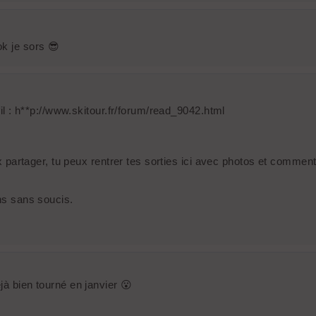
ok je sors 😎
fil : h**p://www.skitour.fr/forum/read_9042.html
ux partager, tu peux rentrer tes sorties ici avec photos et comment
ens sans soucis.
jà bien tourné en janvier 😮