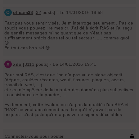
O
olicam38
[
32
posts] - Le 14/01/2016 18:58
Faut pas vous sentir visés. Je m'interroge seulement . Pas de
soucis vous pouvez lire mes cr, J'ai déjà écrit RAS et j'ai reçu
de gentils messages m'indiquant que ce n'était pas
suffisamment précis dans tel ou tel secteur ..... comme quoi
😉
En tout cas bon ski 😎
X
xdo
[
3113
posts] - Le 14/01/2016 19:41
Pour moi RAS, c'est que l'on n'a pas vu de signe objectif
(départ, coulées récentes, wouf, fissures, plaques, accus,
travail du vent, ...)
et rien n’empêche de lui ajouter des données plus subjectives
: consistance de la poudre, ...
Evidemment, cette évaluation n'a pas la qualité d'un BRA et
"RAS" ne veut absolument pas dire qu'il n'y avait pas de
risques : c'est juste qu'on a pas vu de signes décelables.
Connectez-vous pour poster