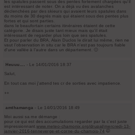
les spatules passent sous des pentes fortement chargées qu'il
est intéressant de noter. On a déjà vu des avalanches
déclenchées par des skieurs qui avaient leurs spatules dans
du moins de 30 degrés mais qui étaient sous des pentes plus
fortes et qui sont parties.
dans le beaufortain certains itinéraires étaient de cette
catégorie. Je disais juste tant mieux mais qu'il était
intéressant de regarder plus loin que ses spatules.
Et pour parler du BRA, Alain Duclos le dirait lui même, rien ne
vaut l'observation in situ car le BRA n'est pas toujours fiable
d'une vallée à l'autre dans un département. 🙂
Heuuu....
- Le 14/01/2016 18:37
Salut,
En tout cas moi j'attend tes cr de sorties avec impatience.
++
amthamanga
- Le 14/01/2016 18:49
Moi aussi sa me démange :
pour ce qui est des accumulations regarder par la c'est juste
impressionnant.
www.meteo-chamonix.org/drupal/mercredi-13-
janvier-2016-tenneverge-et-corne-du-chamois-74
🤭