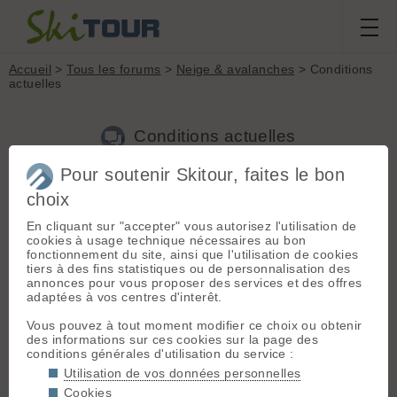
Accueil
>
Tous les forums
>
Neige & avalanches
> Conditions
actuelles
Conditions actuelles
Pour soutenir Skitour, faites le bon
Nouveau sujet
Voir tous les sujets
Chercher
Archives
choix
O
olicam38
[
32
posts] - Le 14/01/2016 12:00
En cliquant sur "accepter" vous autorisez l'utilisation de
cookies à usage technique nécessaires au bon
Salut à tous
fonctionnement du site, ainsi que l'utilisation de cookies
comme tous, je suis impatient que la saison démarre
tiers à des fins statistiques ou de personnalisation des
vraiment. Je regarde donc les sorties récentes et je m'étonne
annonces pour vous proposer des services et des offres
: dans tous les récits de sortie , sur le thème conditions 95%
adaptées à vos centres d'interêt.
indiquent RAS. Quelque part tant mieux, en même temps c'est
assez déroutant que personne n'ait pu faire part
Vous pouvez à tout moment modifier ce choix ou obtenir
d'observations précises sur les accumulations de neige, et
des informations sur ces cookies sur la page des
danger potentiel lié aux conditions, alors que le BRA annonce
conditions générales d'utilisation du service :
du 3 ou du 4 dans presque toutes les pentes.....
Utilisation de vos données personnelles
L'intérêt de skitour est également la fiabilité des conditions
Cookies
décrites. Je ne dis pas que ce qui est écrit est faux, mais je