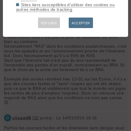
pense qu'il est important d'apporter un soin particulier à
Sites tiers succeptibles d'utiliser des cookies ou
l'observation de ces conditions pour les autres.
autres méthodes de tracking
En tout cas bonne année de ski à tous et prudence.
REFUSER
ACCEPTER
Vince88
- Le 14/01/2016 14:36
L'observation faite n'est pas la pour se substituer au BRA,
bien au contraire.
Généralement "RAS" dans les conditions avalancheuses, c'est
sous les spatules et sur l'environnement proche de l'itinéraire
fait. Donc heureusement qu'il y a 95% de RAS.
Sauf que l'itinéraire fait n'est pas du tout représentatif de
l'ensemble des pentes d'un massif, contrairement au BRA. Et
que le choix de la sortie est fortement lié à ce BRA.
Exemple des sorties rentrées hier 13-01 sur les Ecrins, il n'y a
que des courses faciles et "sans" risques qui ont été skiées,
puis ce que le BRA et visiblement que tout le monde ont jugés
les sorties de plus d'ampleur risquées. Donc on retrouve une
majorité de RAS alors que les conditions ne sont pas saines.
😊
O
olicam38
[
32
posts] - Le 14/01/2016 18:16
Parfois les courses faciles et les itinéraires sans danger sous