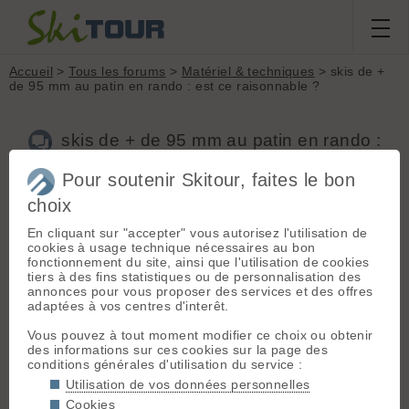
Accueil
>
Tous les forums
>
Matériel & techniques
> skis de +
de 95 mm au patin en rando : est ce raisonnable ?
skis de + de 95 mm au patin en rando :
est ce raisonnable ?
Pour soutenir Skitour, faites le bon
choix
En cliquant sur "accepter" vous autorisez l'utilisation de
Aller à la page :
Précédente
1
2
3
cookies à usage technique nécessaires au bon
Nouveau sujet
Voir tous les sujets
Chercher
Archives
fonctionnement du site, ainsi que l'utilisation de cookies
tiers à des fins statistiques ou de personnalisation des
sonicronan
[
40
posts] - Le 19/03/2022 12:46
annonces pour vous proposer des services et des offres
adaptées à vos centres d'interêt.
Hello,
Vous pouvez à tout moment modifier ce choix ou obtenir
Ca fait 5 ans que je possède des
K2 Coomback
en 104 et je
des informations sur ces cookies sur la page des
t'avoue que si je devais changer, je reprendrai des skis larges
conditions générales d'utilisation du service :
100 voire 110. Je pratique régulièrement (environ 30 sorties
par an) et je trouve que c'est hyper tolérant, à l'aise en toute
Utilisation de vos données personnelles
neige et un régal en neige poudreuse. A la montée,
Cookies