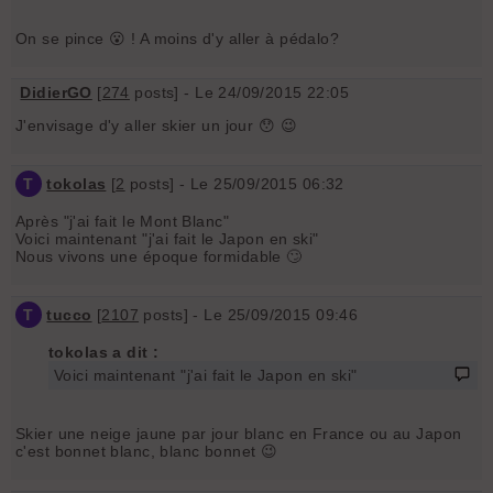
On se pince 😮 ! A moins d'y aller à pédalo?
DidierGO
[
274
posts] - Le 24/09/2015 22:05
J'envisage d'y aller skier un jour 😯 😉
T
tokolas
[
2
posts] - Le 25/09/2015 06:32
Après "j'ai fait le Mont Blanc"
Voici maintenant "j'ai fait le Japon en ski"
Nous vivons une époque formidable 🙄
T
tucco
[
2107
posts] - Le 25/09/2015 09:46
tokolas a dit :
Voici maintenant "j'ai fait le Japon en ski"
Skier une neige jaune par jour blanc en France ou au Japon
c'est bonnet blanc, blanc bonnet 😉