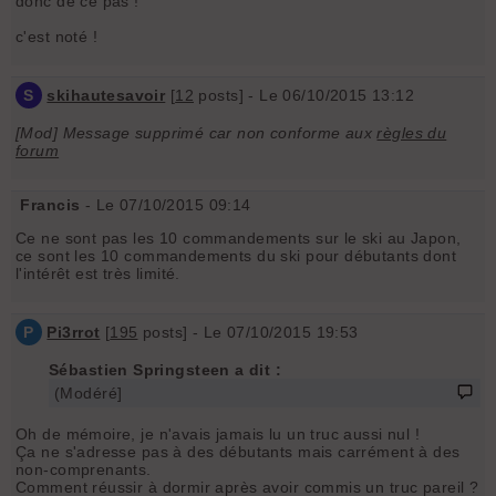
donc de ce pas !
c'est noté !
S
skihautesavoir
[
12
posts] - Le 06/10/2015 13:12
[Mod] Message supprimé car non conforme aux
règles du
forum
Francis
- Le 07/10/2015 09:14
Ce ne sont pas les 10 commandements sur le ski au Japon,
ce sont les 10 commandements du ski pour débutants dont
l'intérêt est très limité.
P
Pi3rrot
[
195
posts] - Le 07/10/2015 19:53
Sébastien Springsteen a dit :
(Modéré]
Oh de mémoire, je n'avais jamais lu un truc aussi nul !
Ça ne s'adresse pas à des débutants mais carrément à des
non-comprenants.
Comment réussir à dormir après avoir commis un truc pareil ?