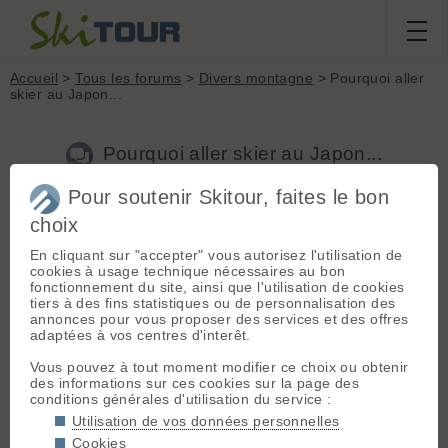
Accueil
>
Tous les forums
>
Divers montagne
> Pourquoi aller
skier au Japon...
Pourquoi aller skier au Japon...
Pour soutenir Skitour, faites le bon
choix
Aller à la page :
1
2
Suivante
En cliquant sur "accepter" vous autorisez l'utilisation de
Nouveau sujet
Voir tous les sujets
Chercher
Archives
cookies à usage technique nécessaires au bon
fonctionnement du site, ainsi que l'utilisation de cookies
G
Gauthierp
[
41
posts] - Le 23/09/2015 22:52
tiers à des fins statistiques ou de personnalisation des
annonces pour vous proposer des services et des offres
Article très intéressant sur les 5 raisons pour lesquelles il faut
adaptées à vos centres d'interêt.
aller skier au Japon... le pied ! h**p://blog.snowleader.com/5-
raisons-skier-au-japon/
Vous pouvez à tout moment modifier ce choix ou obtenir
des informations sur ces cookies sur la page des
conditions générales d'utilisation du service :
N
NULL
[
712
posts] - Le 24/09/2015 07:06
Utilisation de vos données personnelles
Je comprends que certains aient envie de nouveautés et oui
Cookies