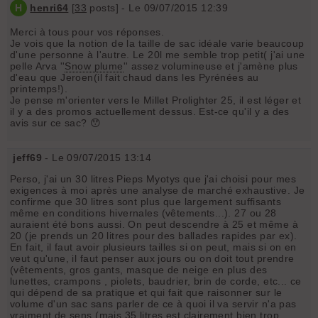
H
henri64
[
33
posts] - Le 09/07/2015 12:39
Merci à tous pour vos réponses.
Je vois que la notion de la taille de sac idéale varie beaucoup
d'une personne à l'autre. Le 20l me semble trop petit( j'ai une
pelle Arva ''
Snow plume
'' assez volumineuse et j'amène plus
d'eau que Jeroen(il fait chaud dans les Pyrénées au
printemps!).
Je pense m'orienter vers le Millet Prolighter 25, il est léger et
il y a des promos actuellement dessus. Est-ce qu'il y a des
avis sur ce sac? 😯
jeff69
- Le 09/07/2015 13:14
Perso, j'ai un 30 litres Pieps Myotys que j'ai choisi pour mes
exigences à moi après une analyse de marché exhaustive. Je
confirme que 30 litres sont plus que largement suffisants
même en conditions hivernales (vêtements...). 27 ou 28
auraient été bons aussi. On peut descendre à 25 et même à
20 (je prends un 20 litres pour des ballades rapides par ex).
En fait, il faut avoir plusieurs tailles si on peut, mais si on en
veut qu'une, il faut penser aux jours ou on doit tout prendre
(vêtements, gros gants, masque de neige en plus des
lunettes, crampons , piolets, baudrier, brin de corde, etc... ce
qui dépend de sa pratique et qui fait que raisonner sur le
volume d'un sac sans parler de ce à quoi il va servir n'a pas
vraiment de sens (mais 35 litres est clairement bien trop