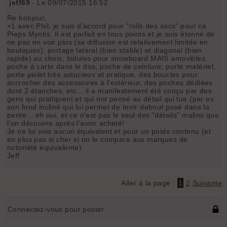
jeff69
- Le 09/07/2015 16:52
Re bonjour,
+1 avec Phil, je suis d'accord pour "rolls des sacs" pour ce
Pieps Myotis. Il est parfait en tous points et je suis étonné de
ne pas en voir plus (sa diffusion est relativement limitée en
boutiques): portage latéral (bien stable) et diagonal (bien
rapide) au choix, bidules pour snowboard MAIS amovibles,
poche à carte dans le dos, poche de ceinture, porte matériel,
porte piolet très astucieux et pratique, des boucles pour
accrocher des accessoires à l'extérieur, des poches dédiées
dont 2 étanches, etc... il a manifestement été conçu par des
gens qui pratiquent et qui ont pensé au détail qui tue (par ex
son fond incliné qui lui permet de tenir debout posé dans la
pente... eh oui, et ce n'est pas le seul des "détails" malins que
l'on découvre après l'avoir acheté!
Je ne lui vois aucun équivalent et pour un poids contenu (et
en plus pas si cher si on le compare aux marques de
notoriété équivalente).
Jeff
Aller à la page :
1
2
Suivante
Connectez-vous pour poster