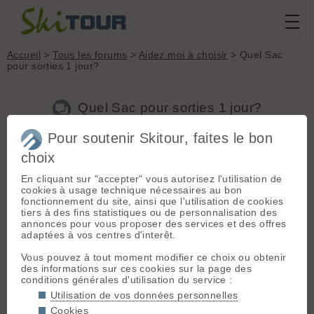
Accueil
>
Tous les forums
>
Aidez moi à choisir
> Quel Sac
pour sorties 1 jour?
Quel Sac pour sorties 1 jour?
Pour soutenir Skitour, faites le bon
choix
Aller à la page :
1
2
Suivante
En cliquant sur "accepter" vous autorisez l'utilisation de
Nouveau sujet
Voir tous les sujets
Chercher
Archives
cookies à usage technique nécessaires au bon
fonctionnement du site, ainsi que l'utilisation de cookies
H
henri64
[
33
posts] - Le 07/07/2015 21:56
tiers à des fins statistiques ou de personnalisation des
annonces pour vous proposer des services et des offres
Bonjour
adaptées à vos centres d'interêt.
Je cherche un sac à dos pour le ski de rando à la journée et
un peu pour l'été aussi. J'utilise un Deuter guide 35+ très bien
Vous pouvez à tout moment modifier ce choix ou obtenir
pour les raids mais un peu grand pour les sorties à la journée.
des informations sur ces cookies sur la page des
Est-ce que quelqu'un peu me donner son avis sur le Deuter
conditions générales d'utilisation du service :
Rise 26 ou autre sac de cette catégorie?
Merci
Utilisation de vos données personnelles
Cookies