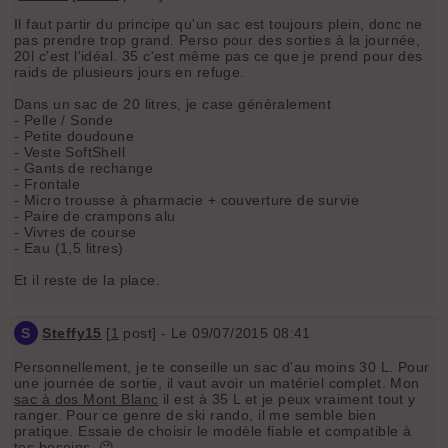
Il faut partir du principe qu'un sac est toujours plein, donc ne
pas prendre trop grand. Perso pour des sorties à la journée,
20l c'est l'idéal. 35 c'est même pas ce que je prend pour des
raids de plusieurs jours en refuge.
Dans un sac de 20 litres, je case généralement
- Pelle / Sonde
- Petite doudoune
- Veste SoftShell
- Gants de rechange
- Frontale
- Micro trousse à pharmacie + couverture de survie
- Paire de crampons alu
- Vivres de course
- Eau (1,5 litres)
Et il reste de la place.
S
Steffy15
[
1
post] - Le 09/07/2015 08:41
Personnellement, je te conseille un sac d'au moins 30 L. Pour
une journée de sortie, il vaut avoir un matériel complet. Mon
sac à dos Mont Blanc
il est à 35 L et je peux vraiment tout y
ranger. Pour ce genre de ski rando, il me semble bien
pratique. Essaie de choisir le modèle fiable et compatible à
tes besoins. 😉