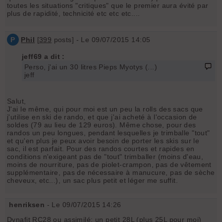
toutes les situations "critiques" que le premier aura évité par
plus de rapidité, technicité etc etc etc....
P
Phil
[
399
posts] - Le 09/07/2015 14:05
jeff69 a dit :
Perso, j'ai un 30 litres Pieps Myotys (...)
jeff
Salut,
J'ai le même, qui pour moi est un peu la rolls des sacs que
j'utilise en ski de rando, et que j'ai acheté à l'occasion de
soldes (79 au lieu de 129 euros). Même chose, pour des
randos un peu longues, pendant lesquelles je trimballe "tout"
et qu'en plus je peux avoir besoin de porter les skis sur le
sac, il est parfait. Pour des randos courtes et rapides en
conditions n'exigeant pas de "tout" trimballer (moins d'eau,
moins de nourriture, pas de piolet-crampon, pas de vêtement
supplémentaire, pas de nécessaire à manucure, pas de sèche
cheveux, etc...), un sac plus petit et léger me suffit.
henriksen
- Le 09/07/2015 14:26
Dynafit RC28 ou assimilé: un petit 28L (plus 25L pour moi)