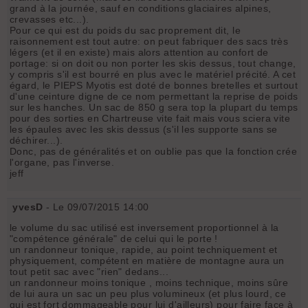
grand à la journée, sauf en conditions glaciaires alpines,
crevasses etc...).
Pour ce qui est du poids du sac proprement dit, le
raisonnement est tout autre: on peut fabriquer des sacs très
légers (et il en existe) mais alors attention au confort de
portage: si on doit ou non porter les skis dessus, tout change,
y compris s'il est bourré en plus avec le matériel précité. A cet
égard, le PIEPS Myotis est doté de bonnes bretelles et surtout
d'une ceinture digne de ce nom permettant la reprise de poids
sur les hanches. Un sac de 850 g sera top la plupart du temps
pour des sorties en Chartreuse vite fait mais vous sciera vite
les épaules avec les skis dessus (s'il les supporte sans se
déchirer...).
Donc, pas de généralités et on oublie pas que la fonction crée
l'organe, pas l'inverse.
jeff
yvesD
- Le 09/07/2015 14:00
le volume du sac utilisé est inversement proportionnel à la
"compétence générale" de celui qui le porte !
un randonneur tonique, rapide, au point techniquement et
physiquement, compétent en matière de montagne aura un
tout petit sac avec "rien" dedans...
un randonneur moins tonique , moins technique, moins sûre
de lui aura un sac un peu plus volumineux (et plus lourd, ce
qui est fort dommageable pour lui d'ailleurs) pour faire face à