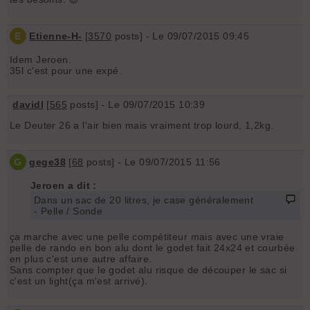
E
Etienne-H-
[
3570
posts] - Le 09/07/2015 09:45
Idem Jeroen.
35l c'est pour une expé.
davidl
[
565
posts] - Le 09/07/2015 10:39
Le Deuter 26 a l'air bien mais vraiment trop lourd, 1,2kg.
G
gege38
[
68
posts] - Le 09/07/2015 11:56
Jeroen a dit :
Dans un sac de 20 litres, je case généralement
- Pelle / Sonde
ça marche avec une pelle compétiteur mais avec une vraie
pelle de rando en bon alu dont le godet fait 24x24 et courbée
en plus c'est une autre affaire.
Sans compter que le godet alu risque de découper le sac si
c'est un light(ça m'est arrivé).