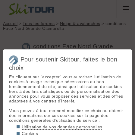
Accueil
>
Tous les forums
>
Neige & avalanches
> conditions
Face Nord Grande Ciamarella
conditions Face Nord Grande
Ciamarella
Pour soutenir Skitour, faites le bon
choix
Nouveau sujet
Voir tous les sujets
Chercher
Archives
En cliquant sur "accepter" vous autorisez l'utilisation de
cookies à usage technique nécessaires au bon
G
Guillaume
[
159
posts] - Le 19/05/2015 20:22
fonctionnement du site, ainsi que l'utilisation de cookies
tiers à des fins statistiques ou de personnalisation des
Tout est dans le titre
annonces pour vous proposer des services et des offres
adaptées à vos centres d'interêt.
MERCI !
Vous pouvez à tout moment modifier ce choix ou obtenir
des informations sur ces cookies sur la page des
V
veloski
[
89
posts] - Le 20/05/2015 12:29
conditions générales d'utilisation du service :
Utilisation de vos données personnelles
Le
10 mai dernier le haut était entièrement en glace
🤢
Cookies