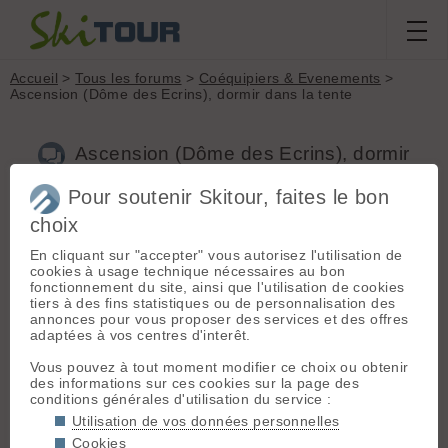
Accueil
>
Tous les forums
>
Coéquipiers & Evenements
>
Ascension (Dôme des Ecrins), dormir dans la tente
Ascension (Dôme des Ecrins), dormir
dans la tente
Pour soutenir Skitour, faites le bon
choix
Nouveau sujet
Voir tous les sujets
Chercher
Archives
En cliquant sur "accepter" vous autorisez l'utilisation de
krisvars
[
12
posts] - Le 10/05/2015 10:33
cookies à usage technique nécessaires au bon
fonctionnement du site, ainsi que l'utilisation de cookies
Bonjour, je cherche coéquipier pour partir dans les Écrins.
tiers à des fins statistiques ou de personnalisation des
Ascension + nuit dans la tente. Autre ascension possible, je
annonces pour vous proposer des services et des offres
suis entièrement équipé.
adaptées à vos centres d'interêt.
zéro six 44 95 26 67
Vous pouvez à tout moment modifier ce choix ou obtenir
des informations sur ces cookies sur la page des
conditions générales d'utilisation du service :
G
gazco05
[
11
posts] - Le 10/05/2015 11:22
Utilisation de vos données personnelles
Salut, quand souhaiterai-tu effectuer cette ascension? Je suis
Cookies