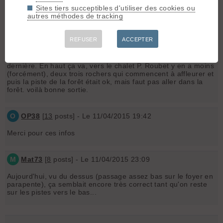
Olivier
Sites tiers succeptibles d'utiliser des cookies ou
autres méthodes de tracking
Bito
[
7
posts] - Le 10/04/2015 20:30
REFUSER
ACCEPTER
Bonjour,
j'y ai été lundi, pour répondre à ta question y avait de la
neige, même pas mal après les chutes de la fin de semaine
dernière. En haut ça va, vers le chalet P. Roubet y en a moins
(forcément), deux trois rochers qui commencent à affleurer et
puis la piste de la forêt était ok, mais faut pas aller dans la
forêt. voilà bonne sortie.
O
OP38
[
13
posts] - Le 11/04/2015 19:42
Merci pour ces infos
M
Mat73
[
8
posts] - Le 11/04/2015 23:09
Aujourd'hui, vu du dessus (passage assez bas sur le foyer en
parapente), ça semblait encore très correct tant qu'on reste
sur les pistes vers le bas...