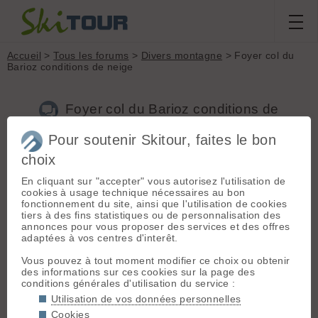
Accueil
>
Tous les forums
>
Divers montagne
> Foyer col du
Barioz conditions de neige
Foyer col du Barioz conditions de
neige
Pour soutenir Skitour, faites le bon
choix
Nouveau sujet
Voir tous les sujets
Chercher
Archives
En cliquant sur "accepter" vous autorisez l'utilisation de
cookies à usage technique nécessaires au bon
O
OP38
[
13
posts] - Le 10/04/2015 19:44
fonctionnement du site, ainsi que l'utilisation de cookies
tiers à des fins statistiques ou de personnalisation des
Bonjour,
annonces pour vous proposer des services et des offres
adaptées à vos centres d'interêt.
est ce que quelqu'un est allé là bas récemment?
Je me demande si j’amène ma petite tribu là bas ce WE mais
Vous pouvez à tout moment modifier ce choix ou obtenir
je voudrai vérifier si il y a encore de la neige. La station de ski
des informations sur ces cookies sur la page des
nordique est fermée donc je pensai faire redescendre les
conditions générales d'utilisation du service :
enfants par les pistes, mais y-a-t-il de la neige?
Je pense que oui, mais j'aurai aimé une confirmation
Utilisation de vos données personnelles
Merci d'avance
Cookies