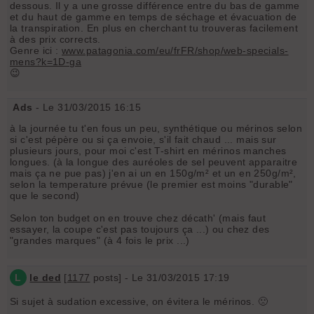
dessous. Il y a une grosse différence entre du bas de gamme
et du haut de gamme en temps de séchage et évacuation de
la transpiration. En plus en cherchant tu trouveras facilement
à des prix corrects.
Genre ici :
www.patagonia.com/eu/frFR/shop/web-specials-
mens?k=1D-ga
😉
Ads
- Le 31/03/2015 16:15
à la journée tu t'en fous un peu, synthétique ou mérinos selon
si c'est pépère ou si ça envoie, s'il fait chaud ... mais sur
plusieurs jours, pour moi c'est T-shirt en mérinos manches
longues. (à la longue des auréoles de sel peuvent apparaitre
mais ça ne pue pas) j'en ai un en 150g/m² et un en 250g/m²,
selon la temperature prévue (le premier est moins "durable"
que le second)
Selon ton budget on en trouve chez décath' (mais faut
essayer, la coupe c'est pas toujours ça ...) ou chez des
"grandes marques" (à 4 fois le prix ...)
L
le ded
[
1177
posts] - Le 31/03/2015 17:19
Si sujet à sudation excessive, on évitera le mérinos. 🙁