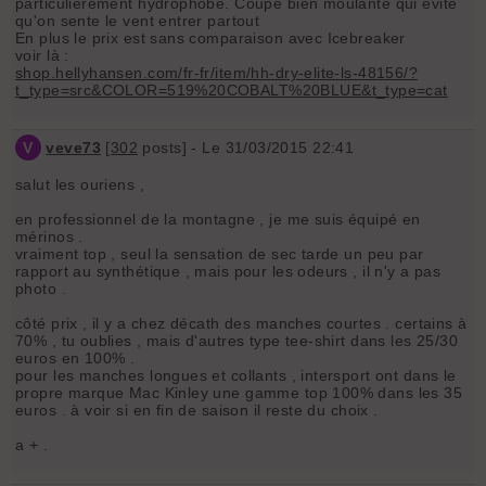
particulièrement hydrophobe. Coupe bien moulante qui évite
qu'on sente le vent entrer partout
En plus le prix est sans comparaison avec Icebreaker
voir là :
shop.hellyhansen.com/fr-fr/item/hh-dry-elite-ls-48156/?
t_type=src&COLOR=519%20COBALT%20BLUE&t_type=cat
V
veve73
[
302
posts] - Le 31/03/2015 22:41
salut les ouriens ,
en professionnel de la montagne , je me suis équipé en
mérinos .
vraiment top , seul la sensation de sec tarde un peu par
rapport au synthétique , mais pour les odeurs , il n'y a pas
photo .
côté prix , il y a chez décath des manches courtes . certains à
70% , tu oublies , mais d'autres type tee-shirt dans les 25/30
euros en 100% .
pour les manches longues et collants , intersport ont dans le
propre marque Mac Kinley une gamme top 100% dans les 35
euros . à voir si en fin de saison il reste du choix .
a + .