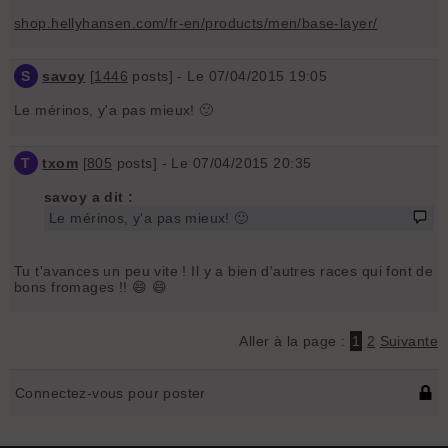
shop.hellyhansen.com/fr-en/products/men/base-layer/
S
savoy
[
1446
posts] - Le 07/04/2015 19:05
Le mérinos, y'a pas mieux! 🙂
T
txom
[
805
posts] - Le 07/04/2015 20:35
savoy a dit :
Le mérinos, y'a pas mieux! 🙂
Tu t'avances un peu vite ! Il y a bien d'autres races qui font de
bons fromages !! 😄 😄
Aller à la page :
1
2
Suivante
Connectez-vous pour poster