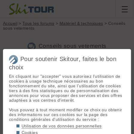
Accueil
>
Tous les forums
>
Matériel & techniques
> Conseils
sous vetements
Conseils sous vetements
Pour soutenir Skitour, faites le bon
choix
Aller à la page :
1
2
Suivante
En cliquant sur "accepter" vous autorisez l'utilisation de
Nouveau sujet
Voir tous les sujets
Chercher
Archives
cookies à usage technique nécessaires au bon
fonctionnement du site, ainsi que l'utilisation de cookies
T
tetiaroa59
[
38
posts] - Le 30/03/2015 19:26
tiers à des fins statistiques ou de personnalisation des
annonces pour vous proposer des services et des offres
Bonjour,
adaptées à vos centres d'interêt.
J'aimerais avoir vos conseils en terme de sous vêtements
Vous pouvez à tout moment modifier ce choix ou obtenir
pour le ski de rando. Tee-shirt manche longue que l'on met à
des informations sur ces cookies sur la page des
même la peau et collant. Quels sont vos avis sur les produits
conditions générales d'utilisation du service :
dits techniques qui se font aujourd'hui et sur les différentes
marques?
Utilisation de vos données personnelles
Cookies