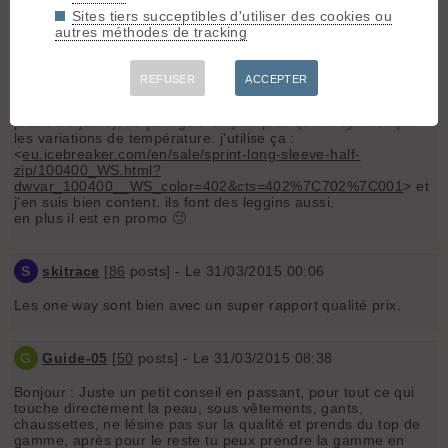
Merci à vous...
Sites tiers succeptibles d'utiliser des cookies ou
autres méthodes de tracking
N
Nils
[
231
posts] - Le 30/03/2015 19:56
REFUSER
ACCEPTER
hello !
le mérinos c'est top, c'est chaud, ça pue pas (même sur
plusieurs jours), et ça régule un peu plus que le synthétique
les variations de température. j'utilise ça :
<
eu.icebreaker.com/en/sale/sprint-long-sleeve-half-
zip/100400_WS.html?
dwvar_100400__WS_color=402&cts=402%7C702%7C001
> et
j'en suis bien content. ils font des leggins aussi.
en plus il est en promo 🙂
S
skitrace
[
86
posts] - Le 31/03/2015 00:06
Les one way sont bien avec un super rapport qualité prix.
G
Guide-05
[
50
posts] - Le 31/03/2015 08:38
Bonjour : Juste un petit conseil en passant, pour tout ce qui
touche directement la peau, sous vêtements, gants,
chaussettes, ne lésine pas sur la qualité et prends du top de
gamme, après pour le reste tu peux prendre la gamme en