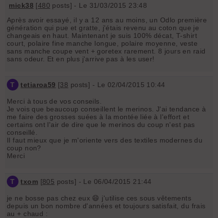
mick38
[
480
posts] - Le 31/03/2015 23:48
Après avoir essayé, il y a 12 ans au moins, un Odlo première
génération qui pue et gratte, j'étais revenu au coton que je
changeais en haut. Maintenant je suis 100% décat, T-shirt
court, polaire fine manche longue, polaire moyenne, veste
sans manche coupe vent + goretex rarement. 8 jours en raid
sans odeur. Et en plus j'arrive pas à les user!
T
tetiaroa59
[
38
posts] - Le 02/04/2015 10:44
Merci à tous de vos conseils.
Je vois que beaucoup conseillent le merinos. J'ai tendance à
me faire des grosses suées à la montée liée à l'effort et
certains ont l'air de dire que le merinos du coup n'est pas
conseillé.
Il faut mieux que je m'oriente vers des textiles modernes du
coup non?
Merci
T
txom
[
805
posts] - Le 06/04/2015 21:44
je ne bosse pas chez eux 😄 j'utilise ces sous vêtements
depuis un bon nombre d'années et toujours satisfait, du frais
au + chaud :