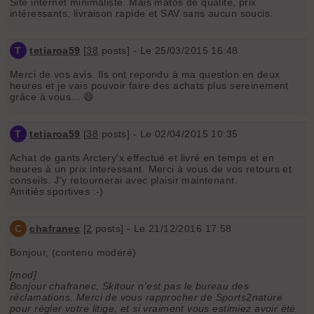
Site internet minimaliste. Mais matos de qualité, prix
intéressants, livraison rapide et SAV sans aucun soucis.
T
tetiaroa59
[
38
posts] - Le 25/03/2015 16:48
Merci de vos avis. Ils ont repondu à ma question en deux
heures et je vais pouvoir faire des achats plus sereinement
grâce à vous... 😄
T
tetiaroa59
[
38
posts] - Le 02/04/2015 10:35
Achat de gants Arctery'x effectué et livré en temps et en
heures à un prix interessant. Merci à vous de vos retours et
conseils. J'y retournerai avec plaisir maintenant.
Amitiés sportives :-)
C
chafranec
[
2
posts] - Le 21/12/2016 17:58
Bonjour, (contenu modéré)
[mod]
Bonjour chafranec, Skitour n'est pas le bureau des
réclamations. Merci de vous rapprocher de Sports2nature
pour régler votre litige, et si vraiment vous estimiez avoir été