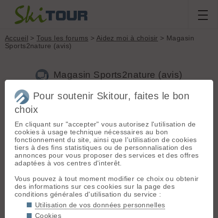
Accueil
>
Tous les forums
>
Aidez moi à choisir
> Magasin
Sports2nature (avis)
Magasin Sports2nature (avis)
Pour soutenir Skitour, faites le bon
Nouveau sujet
Voir tous les sujets
Chercher
Archives
choix
T
tetiaroa59
[
38
posts] - Le 25/03/2015 13:14
En cliquant sur "accepter" vous autorisez l'utilisation de
cookies à usage technique nécessaires au bon
Bonjour,
fonctionnement du site, ainsi que l'utilisation de cookies
tiers à des fins statistiques ou de personnalisation des
Avez vous déjà fait des achats sur le net chez Sports2nature?
annonces pour vous proposer des services et des offres
Quels sont vos opinons sur ce site? Merci
adaptées à vos centres d'interêt.
Vous pouvez à tout moment modifier ce choix ou obtenir
des informations sur ces cookies sur la page des
M
Mariri
[
54
posts] - Le 25/03/2015 13:22
conditions générales d'utilisation du service :
Utilisation de vos données personnelles
Deux duvets il y a 2 ans: livré sous 24h
Un thermarest l'an dernier. Un problème constaté, échanges
Cookies