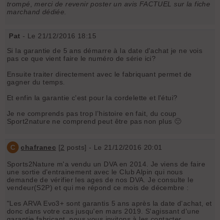
trompé, merci de revenir poster un avis FACTUEL sur la fiche
marchand dédiée.
Pat
- Le 21/12/2016 18:15
Si la garantie de 5 ans démarre à la date d'achat je ne vois
pas ce que vient faire le numéro de série ici?
Ensuite traiter directement avec le fabriquant permet de
gagner du temps.
Et enfin la garantie c'est pour la cordelette et l'étui?
Je ne comprends pas trop l'histoire en fait, du coup
Sport2nature ne comprend peut être pas non plus 🙁
C
chafranec
[
2
posts] - Le 21/12/2016 20:01
Sports2Nature m'a vendu un DVA en 2014. Je viens de faire
une sortie d'entrainement avec le Club Alpin qui nous
demande de vérifier les ages de nos DVA. Je consulte le
vendeur(S2P) et qui me répond ce mois de décembre :
"Les ARVA Evo3+ sont garantis 5 ans après la date d'achat, et
donc dans votre cas jusqu'en mars 2019. S'agissant d'une
garantie fabricant, nous vous invitons à les contacter