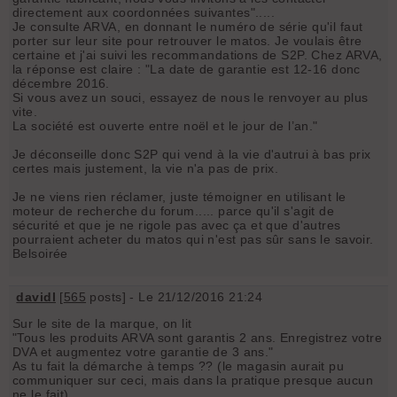
directement aux coordonnées suivantes".....
Je consulte ARVA, en donnant le numéro de série qu'il faut
porter sur leur site pour retrouver le matos. Je voulais être
certaine et j'ai suivi les recommandations de S2P. Chez ARVA,
la réponse est claire : "La date de garantie est 12-16 donc
décembre 2016.
Si vous avez un souci, essayez de nous le renvoyer au plus
vite.
La société est ouverte entre noël et le jour de l’an."
Je déconseille donc S2P qui vend à la vie d'autrui à bas prix
certes mais justement, la vie n'a pas de prix.
Je ne viens rien réclamer, juste témoigner en utilisant le
moteur de recherche du forum..... parce qu'il s'agit de
sécurité et que je ne rigole pas avec ça et que d'autres
pourraient acheter du matos qui n'est pas sûr sans le savoir.
Belsoirée
davidl
[
565
posts] - Le 21/12/2016 21:24
Sur le site de la marque, on lit
"Tous les produits ARVA sont garantis 2 ans. Enregistrez votre
DVA et augmentez votre garantie de 3 ans."
As tu fait la démarche à temps ?? (le magasin aurait pu
communiquer sur ceci, mais dans la pratique presque aucun
ne le fait)