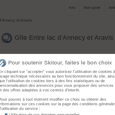
Actu
Topo-guide
Sort
d'Annecy et Aravis
Gîte Entre lac d'Annecy et Aravis
Pour soutenir Skitour, faites le bon choix
En cliquant sur "accepter" vous autorisez l'utilisation de cookies 
usage technique nécessaires au bon fonctionnement du site, ains
variété de courses de ski de rando?
que l'utilisation de cookies tiers à des fins statistiques ou de
personnalisation des annonces pour vous proposer des services
 sortie si vous le voulez!
et des offres adaptées à vos centres d'interêt.
Vous pouvez à tout moment modifier ce choix ou obtenir des
informations sur ces cookies sur la page des conditions générale
d'utilisation du service :
Utilisation de vos données personnelles