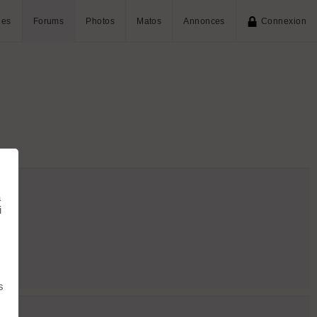
ies
Forums
Photos
Matos
Annonces
Connexion
à
i
s