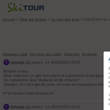
Accueil
>
Tous les forums
>
Le coin des pros
> Gîte Entre lac 
Nouveau sujet
Voir tous les sujets
Chercher
Archives
tistouta
[
11
posts] - Le 25/02/2015 09:55
T
Bonjour à tous,
Vous cherchez un gîte bien placé et à proximité d'une grande 
Un compromis pour Madame et les enfants?
Viendez, on s'occupe de vous, on vous accompagnera même en
h**p://www.chalet-arclosan.fr/
tistouta
[
11
posts] - Le 25/02/2015 10:20
T