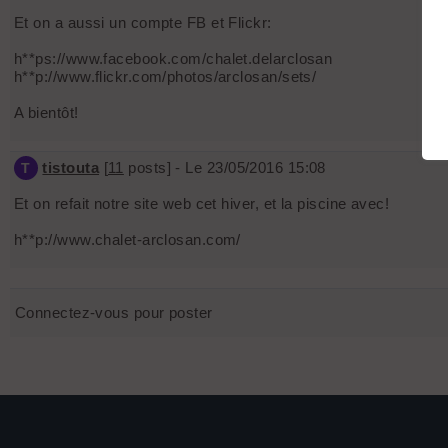
Et on a aussi un compte FB et Flickr:
h**ps://www.facebook.com/chalet.delarclosan
h**p://www.flickr.com/photos/arclosan/sets/
A bientôt!
tistouta
[
11
posts] - Le 23/05/2016 15:08
T
Et on refait notre site web cet hiver, et la piscine avec!
h**p://www.chalet-arclosan.com/
Connectez-vous pour poster