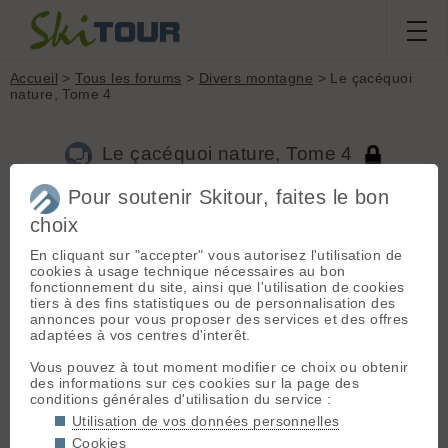
Accueil
>
Tous les forums
>
Divers montagne
> Le çacéquoi
nature, Tome 4
Le çacéquoi nature, Tome 4
Pour soutenir Skitour, faites le bon
choix
Aller à la page :
Précédente
1
...
55
56
57
58
59
60
61
...
282
Suivante
En cliquant sur "accepter" vous autorisez l'utilisation de
cookies à usage technique nécessaires au bon
Nouveau sujet
Voir tous les sujets
Chercher
Archives
fonctionnement du site, ainsi que l'utilisation de cookies
tiers à des fins statistiques ou de personnalisation des
R
RafaelRodon
[
245
posts] - Le 28/05/2015 17:59
annonces pour vous proposer des services et des offres
adaptées à vos centres d'interêt.
eh oui c'est bien le gouffre Berger, qui fut un temps le plus
profond exploré du monde.
Vous pouvez à tout moment modifier ce choix ou obtenir
A Damien
des informations sur ces cookies sur la page des
conditions générales d'utilisation du service :
Utilisation de vos données personnelles
X
xdo
[
3113
posts] - Le 28/05/2015 20:09
Cookies