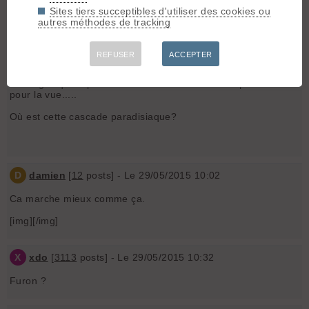
😡 ne pas avoir reconnu le Berger 😡 😡 😡
Sites tiers succeptibles d'utiliser des cookies ou
autres méthodes de tracking
Damien
- Le 29/05/2015 09:56
REFUSER
ACCEPTER
Le gouffre berger est une excellente idée de balade familliale
au départ de la molière. Pas trop de dénivelé pour les petits,
de magnifique lapiaz dans le secteur et le détour par le sornin
pour la vue.....
Où est cette cascade paradisiaque?
D
damien
[
12
posts] - Le 29/05/2015 10:02
Ca marche mieux comme ça.
[img]
[/img]
X
xdo
[
3113
posts] - Le 29/05/2015 10:32
Furon ?