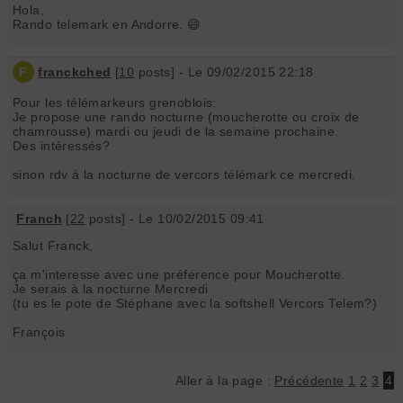
Hola,
Rando telemark en Andorre. 😄
F
franckched
[
10
posts] - Le 09/02/2015 22:18
Pour les télémarkeurs grenoblois:
Je propose une rando nocturne (moucherotte ou croix de
chamrousse) mardi ou jeudi de la semaine prochaine.
Des intéressés?
sinon rdv à la nocturne de vercors télémark ce mercredi.
Franch
[
22
posts] - Le 10/02/2015 09:41
Salut Franck,
ça m'interesse avec une préférence pour Moucherotte.
Je serais à la nocturne Mercredi
(tu es le pote de Stéphane avec la softshell Vercors Telem?)
François
Aller à la page :
Précédente
1
2
3
4