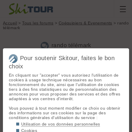
Accueil
>
Tous les forums
>
Coéquipiers & Evenements
> rando
télémark
rando télémark
Pour soutenir Skitour, faites le bon
choix
Aller à la page :
Précédente
1
2
3
4
En cliquant sur "accepter" vous autorisez l'utilisation de
Nouveau sujet
Voir tous les sujets
Chercher
Archives
cookies à usage technique nécessaires au bon
Maffy
- Le 26/11/2014 15:29
fonctionnement du site, ainsi que l'utilisation de cookies
tiers à des fins statistiques ou de personnalisation des
Vous pouvez compter encore une telemarkeuse de rando sur
annonces pour vous proposer des services et des offres
Grenoble.
adaptées à vos centres d'interêt.
Je salu l'idée de donner plus de visibilité à la pratique de
telemark.
Vous pouvez à tout moment modifier ce choix ou obtenir
Donc definitivement pour une liste co-equipier ou similaire et
des informations sur ces cookies sur la page des
échange sur le matos... surtout sur la nouvelle fixe de M
conditions générales d'utilisation du service :
equipment...
Utilisation de vos données personnelles
www.the-m-equipment.com/en/
Cookies
Peut-on rallier finalement légerté et telemark?