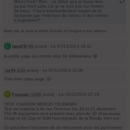
Merci Fred ! Bon... va falloir que je fasse liker
ça par mon jules car je ne suis pas sur fesses
de bouc. Y'aura éventuellement moyen de te
contacter par l'interface de skitour si des sorties
s'organisent?
bien sur je suis a votre écoute et toujours sur skitour
L
land78
[
89
posts] - Le 07/12/2014 18:11
la petite page qui monte déjà 56 télémarkeur 😄
jcr74
[
193
posts] - Le 07/12/2014 22:00
Très bien cette page. 😉
F
Forezan
[
1006
posts] - Le 10/12/2014 07:23
TEST FIXATION MEIDJO TELEMARK
Test de matériel à Ax-les-Thermes les 20 et 21 decembre.
The M-equipment sera présent avec plus de 10 chaussures
Crispi et ski Zag et Volkl tous équipés de la Meidjo bien sur.
Ce peut être l'occasion de se rencontrer pour les pyrénéens!