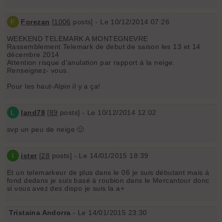
F
Forezan
[
1006
posts] - Le 10/12/2014 07:26
WEEKEND TELEMARK A MONTEGNEVRE
Rassemblement Telemark de debut de saison les 13 et 14
décembre 2014
Attention risque d'anulation par rapport à la neige.
Renseignez- vous.
Pour les haut-Alpin il y a ça!
L
land78
[
89
posts] - Le 10/12/2014 12:02
svp un peu de neige 🙁
I
ister
[
28
posts] - Le 14/01/2015 18:39
Et un telemarkeur de plus dans le 06 je suis débutant mais à
fond dedans je suis basé à roubion dans le Mercantour donc
si vous avez des dispo je suis la a+
Tristaina Andorra
- Le 14/01/2015 23:30