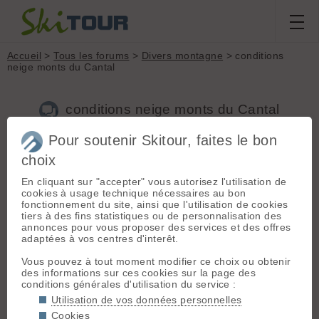
Accueil
>
Tous les forums
>
Divers montagne
> conditions
neige monts du Cantal
conditions neige monts du Cantal
Pour soutenir Skitour, faites le bon
Nouveau sujet
Voir tous les sujets
Chercher
Archives
choix
M
Morroi
[
33
posts] - Le 09/04/2014 21:12
En cliquant sur "accepter" vous autorisez l'utilisation de
cookies à usage technique nécessaires au bon
Fils de cantalienne habitant les Pyrenées rentre au bercail
fonctionnement du site, ainsi que l'utilisation de cookies
pour Pâques (14-20 Avril).
tiers à des fins statistiques ou de personnalisation des
annonces pour vous proposer des services et des offres
Je vois encore de la neige sur les webcams du Lioran.
adaptées à vos centres d'interêt.
Est-ce vrai?
Qu'en est-il au Puy Mary et autres monts du Cantal?
Vous pouvez à tout moment modifier ce choix ou obtenir
Dois-je amener mon matos rando ou seulement le vtt??
des informations sur ces cookies sur la page des
conditions générales d'utilisation du service :
Merci bien!
Utilisation de vos données personnelles
Cookies