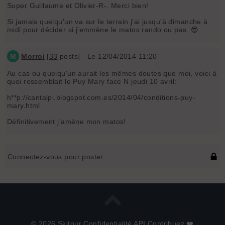
Super Guillaume et Olivier-R-. Merci bien!
Si jamais quelqu'un va sur le terrain j'ai jusqu'à dimanche à
midi pour décider si j'emmène le matos rando ou pas. 😎
M
Morroi
[
33
posts] - Le 12/04/2014 11:20
Au cas ou quelqu'un aurait les mêmes doutes que moi, voici à
quoi ressemblait le Puy Mary face N jeudi 10 avril:
h**p://cantalpi.blogspot.com.es/2014/04/conditions-puy-
mary.html
Définitivement j'amène mon matos!
Connectez-vous pour poster
© 2026 Skitour
Confidentialité
API
Contribuez ❤️