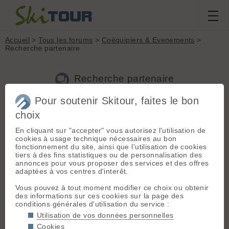
Accueil
>
Tous les forums
>
Coéquipiers & Evenements
>
Recherche partenaire
Recherche partenaire
Pour soutenir Skitour, faites le bon
Nouveau sujet
Voir tous les sujets
Chercher
Archives
choix
B
buet
[
5
posts] - Le 02/04/2014 13:04
En cliquant sur "accepter" vous autorisez l'utilisation de
cookies à usage technique nécessaires au bon
Bonjour, je suis à la recherche d'un partenaire pour
fonctionnement du site, ainsi que l'utilisation de cookies
randonner (mais aussi pourquoi pas faire de l'alpinisme) du
tiers à des fins statistiques ou de personnalisation des
côté de la vanoise (traversée de l'albaron par ex) pour cette
annonces pour vous proposer des services et des offres
fin de semaine (entre demain et dimanche...). Sinon plus
adaptées à vos centres d'interêt.
généralement aux alentours du massif du MontBlanc. Merci.
Vous pouvez à tout moment modifier ce choix ou obtenir
des informations sur ces cookies sur la page des
conditions générales d'utilisation du service :
B
Bonot'
[
15
posts] - Le 02/04/2014 18:12
Utilisation de vos données personnelles
Ton annonce m'intéresse, tu peux me contacter au
Cookies