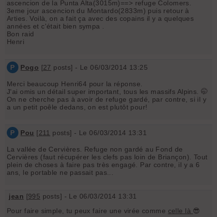
ascencion de la Punta Alta(3015m)==> refuge Colomers.
3eme jour ascencion du Montardo(2833m) puis retour à
Arties. Voilà, on a fait ça avec des copains il y a quelques
années et c'était bien sympa .
Bon raid
Henri
P
Pogo
[
27
posts] - Le 06/03/2014 13:25
Merci beaucoup Henri64 pour la réponse.
J'ai omis un détail super important, tous les massifs Alpins. 🤭
On ne cherche pas à avoir de refuge gardé, par contre, si il y
a un petit poêle dedans, on est plutôt pour!
P
Pou
[
211
posts] - Le 06/03/2014 13:31
La vallée de Cervières. Refuge non gardé au Fond de
Cervières (faut récupérer les clefs pas loin de Briançon). Tout
plein de choses à faire pas très engagé. Par contre, il y a 6
ans, le portable ne passait pas...
jean
[
995
posts] - Le 06/03/2014 13:31
Pour faire simple, tu peux faire une virée comme
celle là
😎