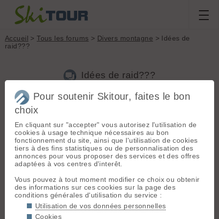
Accueil
>
Tous les forums
>
Divers montagne
> Idées de
raid???
Idées de raid???
Pour soutenir Skitour, faites le bon
Nouveau sujet
Voir tous les sujets
Chercher
Archives
choix
P
Pogo
[
27
posts] - Le 06/03/2014 11:38
En cliquant sur "accepter" vous autorisez l'utilisation de
cookies à usage technique nécessaires au bon
Avec deux amis, nous comptons faire un raid ski de rando de
fonctionnement du site, ainsi que l'utilisation de cookies
trois jours la semaine prochaine. On a commencé à regarder
tiers à des fins statistiques ou de personnalisation des
ou nous pourrions aller hier soir. On a passé trois heures à
annonces pour vous proposer des services et des offres
envisager des raids puis à regarder les refuges, les
adaptées à vos centres d'interêt.
orientations, les massifs, expositions etc. Puis nous n’avons
pas abouti à grand-chose. Un peu l'impression de chercher
Vous pouvez à tout moment modifier ce choix ou obtenir
une épine dans un bonhomme de neige...
des informations sur ces cookies sur la page des
conditions générales d'utilisation du service :
Si quelques bonnes âmes veulent bien me faire part de raids
Utilisation de vos données personnelles
effectués, ça nous aidera à choisir.
Cookies