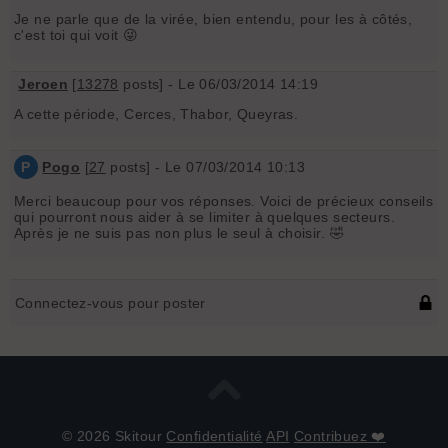
Je ne parle que de la virée, bien entendu, pour les à côtés,
c'est toi qui voit 😜
Jeroen
[
13278
posts] - Le 06/03/2014 14:19
A cette période, Cerces, Thabor, Queyras.
P
Pogo
[
27
posts] - Le 07/03/2014 10:13
Merci beaucoup pour vos réponses. Voici de précieux conseils
qui pourront nous aider à se limiter à quelques secteurs.
Après je ne suis pas non plus le seul à choisir. 🤣
Connectez-vous pour poster
© 2026 Skitour
Confidentialité
API
Contribuez ❤️