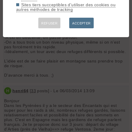
Nos critères
Sites tiers succeptibles d'utiliser des cookies ou
-3jours
autres méthodes de tracking
-tout massif en France (pas de sectarisme, juste pour mieux
dialoguer avec les secours en cas de pépins)
-Rando pas expo, j’ai un soucis avec mes skis qui sont en
REFUSER
ACCEPTER
SAV. Ceux qu’on m’a prêté n’ont pas de couteau et sont bien
larges (102). J’aurais les crampons, mais bon…
-A ski en descente, on passe partout.
-On a tous trois un bon niveau physique, même si on n’est
pas forcément très rapide.
-Idéalement, un tour avec deux refuges différents si possible.
L’idée est de se faire plaisir en montagne sans prendre trop
de risque.
D’avance merci à tous. ;)
H
henri64
[
33
posts] - Le 06/03/2014 13:09
Bonjour
Dans les Pyrénées il y a le secteur des Encantats qui est
super pour les raids à ski, nombreux refuges gardés, liaisons
relativement faciles et possibilité de faire des sommets en
plus. C'est en Espagne mais les gardiens de refuge parlent
français. Je te propose donc sur 3 jours: départ du village
d'Arties (près de Vielha)==> refuge Ventosa. 2eme jour: