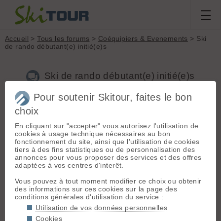
Accueil
>
Tous les forums
>
Coéquipiers & Evenements
> Ski
de rando débutant(e) initié(e)s
Ski de rando débutant(e) initié(e)s
Pour soutenir Skitour, faites le bon
choix
Aller à la page :
Précédente
1
2
3
Suivante
En cliquant sur "accepter" vous autorisez l'utilisation de
Nouveau sujet
Voir tous les sujets
Chercher
Archives
cookies à usage technique nécessaires au bon
fonctionnement du site, ainsi que l'utilisation de cookies
M
mich73
[
5
posts] - Le 15/02/2014 23:52
tiers à des fins statistiques ou de personnalisation des
annonces pour vous proposer des services et des offres
Bonjour,
adaptées à vos centres d'interêt.
Je suis à Montmélian et j'ai 43 ans. Je fais des sorties de
1000-1500m AD max.
Vous pouvez à tout moment modifier ce choix ou obtenir
L'idée m'intéresse aussi d'essayer de former un petit groupe
des informations sur ces cookies sur la page des
dans le même esprit. Je peux conduire des sorties F mais
conditions générales d'utilisation du service :
suivre sur PD, AD.
Voici mon mail: miko7338[AT]gmail.com
Utilisation de vos données personnelles
Ce samedi, c'était jouable...Bonne neige de printemps 😉
Cookies