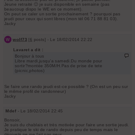
Jeune retraité 🙂 je suis disponible en semaine (pas
beaucoup dispo le WE en ce moment).
On peut se caler un sortie prochainement ? pourquoi pas
jeudi pour ceux qui sont libres (mon tél 06 71 88 81 03).
Jacky
W
wolf73
[
6
posts] - Le 18/02/2014 22:22
Lavaret a dit :
Bonjour à tous
Libre mardi,jusqu'a samedi.Du monde pour
sortir?montée 350M/H.Pas de prise de tete
(picnic,photos)
Se faire une rando jeudi est-ce possible ? (On est un peu sur
le même profil de randonneur)
Jacky
Mdef
- Le 18/02/2014 22:45
Bonsoir,
Je suis du chablais et très motivée pour faire une sortie jeudi.
Je pratique le ski de rando depuis peu de temps mais le
dénivelé ne me fait pas peur.