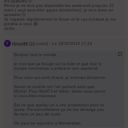
les spatules 🙂
Perso je ne suis pas disponible les week-end jusqu'au 22
mars ( sauf peut-être qques dimanches), je sors donc en
semaine 🙂
Je regarde régulièrement le forum et le cas échéant je me
joindrai à vous 😄
Jacky
T
thrux84
[
30
posts] - Le 19/02/2014 17:24
Bonjour tout le monde,
je vois que ça bouge sur la toile et que tout le
monde commence a préparer son weekend.
Pour ceux qui sont chaud, je sortirais dimanche.
Xavier et aurélie ont l'air partant ainsi que
Michel. Pour Wolf73 et didier, faites nous savoir
si vous êtes intéressé.
Est ce que quelqu'un a une proposition pour la
sortie. Personnellement ça ne me dérange pas
de faire un peu de route.
On peut se rejoindre à Montmelian.