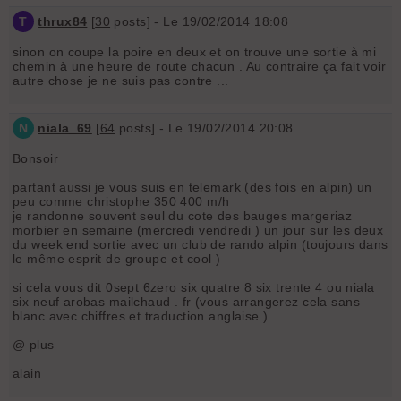
T
thrux84
[
30
posts] - Le 19/02/2014 18:08
sinon on coupe la poire en deux et on trouve une sortie à mi
chemin à une heure de route chacun . Au contraire ça fait voir
autre chose je ne suis pas contre ...
N
niala_69
[
64
posts] - Le 19/02/2014 20:08
Bonsoir
partant aussi je vous suis en telemark (des fois en alpin) un
peu comme christophe 350 400 m/h
je randonne souvent seul du cote des bauges margeriaz
morbier en semaine (mercredi vendredi ) un jour sur les deux
du week end sortie avec un club de rando alpin (toujours dans
le même esprit de groupe et cool )
si cela vous dit 0sept 6zero six quatre 8 six trente 4 ou niala _
six neuf arobas mailchaud . fr (vous arrangerez cela sans
blanc avec chiffres et traduction anglaise )
@ plus
alain