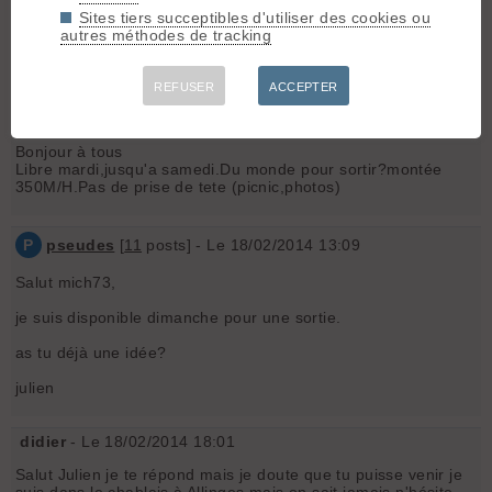
Ma prochaine disponibilité est dimanche 23.
Sites tiers succeptibles d'utiliser des cookies ou
A bientôt.
autres méthodes de tracking
Michel
REFUSER
ACCEPTER
L
lavaret
[
78
posts] - Le 16/02/2014 10:33
Bonjour à tous
Libre mardi,jusqu'a samedi.Du monde pour sortir?montée
350M/H.Pas de prise de tete (picnic,photos)
P
pseudes
[
11
posts] - Le 18/02/2014 13:09
Salut mich73,
je suis disponible dimanche pour une sortie.
as tu déjà une idée?
julien
didier
- Le 18/02/2014 18:01
Salut Julien je te répond mais je doute que tu puisse venir je
suis dans le chablais à Allinges mais on sait jamais n'hésite