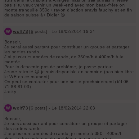
pas si tu veux venir un week-end avec mon beau-frère on
monte tranquille 350d+ rayon d'action aravis fauciny et en fin
de saison suisse à+ Didier 😊
W
wolf73
[
6
posts] - Le 18/02/2014 19:34
Bonsoir,
Je serai aussi partant pour constituer un groupe et partager
les sorties rando.
J'ai plusieurs années de rando, de 350m/h à 400m/h à la
montée.
Pour la descente pas de problème, je passe partout.
Jeune retraité 😜 je suis disponible en semaine (pas bien libre
le WE en ce moment).
On peut se contacter pour une sortie prochainement (tél 06
71 88 81 03)
Jacky
W
wolf73
[
6
posts] - Le 18/02/2014 22:03
Bonsoir,
Je suis aussi partant pour constituer un groupe et partager
des sorties rando.
J'ai plusieurs années de rando, je monte à 350 - 400m/h.
Pour la descente pas de problème, je passe partout.