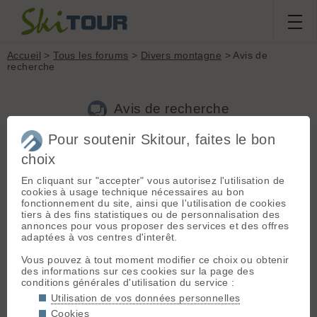
Accueil
>
Tous les forums
>
Divers montagne
> Avis de
recherche
Avis de recherche
Pour soutenir Skitour, faites le bon
choix
Aller à la page :
Précédente
1
2
En cliquant sur "accepter" vous autorisez l'utilisation de
Nouveau sujet
Voir tous les sujets
Chercher
Archives
cookies à usage technique nécessaires au bon
Ferski
[
16
posts] - Le 02/01/2014 13:43
fonctionnement du site, ainsi que l'utilisation de cookies
tiers à des fins statistiques ou de personnalisation des
Terrible nouvelle d'un passionné de la montagne, qui va nous
annonces pour vous proposer des services et des offres
manquer.
adaptées à vos centres d'interêt.
Sincères Condoléances à tous ses proches.
Vous pouvez à tout moment modifier ce choix ou obtenir
des informations sur ces cookies sur la page des
genepy04
[
164
posts] - Le 02/01/2014 22:45
conditions générales d'utilisation du service :
Utilisation de vos données personnelles
Terrible nouvelle qui réveille dans la mémoire ces sentiments
quand on a eu la malchance de les connaître: la disparition, la
Cookies