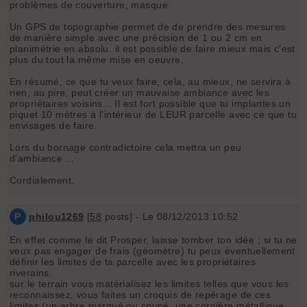
problèmes de couverture, masque.
Un GPS de topographie permet de de prendre des mesures
de manière simple avec une précision de 1 ou 2 cm en
planimétrie en absolu. il est possible de faire mieux mais c'est
plus du tout la même mise en oeuvre.
En résumé, ce que tu veux faire, cela, au mieux, ne servira à
rien, au pire, peut créer un mauvaise ambiance avec les
propriétaires voisins... Il est fort possible que tu implantes un
piquet 10 mètres à l'intérieur de LEUR parcelle avec ce que tu
envisages de faire.
Lors du bornage contradictoire cela mettra un peu
d'ambiance ...
Cordialement.
P
philou1269
[
58
posts] - Le 08/12/2013 10:52
En effet comme le dit Prosper, laisse tomber ton idée ; si tu ne
veux pas engager de frais (géomètre) tu peux éventuellement
définir les limites de ta parcelle avec les propriétaires
riverains.
sur le terrain vous matérialisez les limites telles que vous les
reconnaissez, vous faites un croquis de repérage de ces
limites (un arbre marqué ou coupé, une cornière métallique,