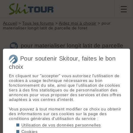
Accueil
>
Tous les forums
>
Aidez moi à choisir
> pour
materialiser longit latit de parcelle de foret
pour materialiser longit latit de parcelle
de foret
Pour soutenir Skitour, faites le bon
choix
Nouveau sujet
Voir tous les sujets
Chercher
Archives
En cliquant sur "accepter" vous autorisez l'utilisation de
labarchede
- Le 07/12/2013 12:41
cookies à usage technique nécessaires au bon
fonctionnement du site, ainsi que l'utilisation de cookies
je voudrais materialiser les differents point de latitude et
tiers à des fins statistiques ou de personnalisation des
longitude sur les parcelles de terrain en foret pour faire les
annonces pour vous proposer des services et des offres
limites j ai recupere sur le cadastre tous les points 54 en tout
adaptées à vos centres d'interêt.
et avec le GPS en parcourant les parcelles je voudrais au fur
et a mesure que j avance voir defiler les coordonnees et qu
Vous pouvez à tout moment modifier ce choix ou obtenir
en je trouve les points de ref je plante un piquet
des informations sur ces cookies sur la page des
merci
conditions générales d'utilisation du service :
Utilisation de vos données personnelles
Cookies
Vivagel
[
833
posts] - Le 07/12/2013 14:11