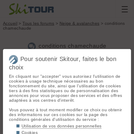
Accueil
>
Tous les forums
>
Neige & avalanches
> conditions
chamechaude
conditions chamechaude
Pour soutenir Skitour, faites le bon
Nouveau sujet
Voir tous les sujets
Chercher
Archives
choix
B
barzy
[
35
posts] - Le 15/11/2013 15:09
En cliquant sur "accepter" vous autorisez l'utilisation de
cookies à usage technique nécessaires au bon
Bonjour,
fonctionnement du site, ainsi que l'utilisation de cookies
suite aux dernieres chutes de neige,je me demandais quelles
tiers à des fins statistiques ou de personnalisation des
etaient les conditions sur la chartreuse et chamechaude?
annonces pour vous proposer des services et des offres
Merci de vos témoignages
adaptées à vos centres d'interêt.
Vous pouvez à tout moment modifier ce choix ou obtenir
des informations sur ces cookies sur la page des
papaseb
- Le 15/11/2013 15:18
conditions générales d'utilisation du service :
En ski cailloux tout passe 🤢 🤢 🤭
Utilisation de vos données personnelles
Cookies