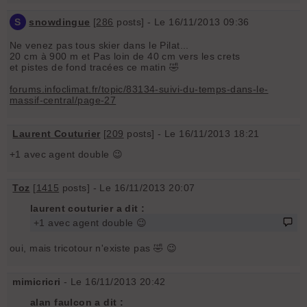
S
snowdingue
[
286
posts] - Le 16/11/2013 09:36
Ne venez pas tous skier dans le Pilat...
20 cm à 900 m et Pas loin de 40 cm vers les crets
et pistes de fond tracées ce matin 🤣
forums.infoclimat.fr/topic/83134-suivi-du-temps-dans-le-
massif-central/page-27
Laurent Couturier
[
209
posts] - Le 16/11/2013 18:21
+1 avec agent double 😉
Toz
[
1415
posts] - Le 16/11/2013 20:07
laurent couturier a dit :
+1 avec agent double 😉
oui, mais tricotour n'existe pas 🤣 😉
mimicricri
- Le 16/11/2013 20:42
alan faulcon a dit :