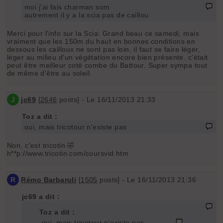
moi j'ai fais charman som
autrement il y a la scia pas de caillou
Merci pour l'info sur la Scia: Grand beau ce samedi, mais
vraiment que les 150m du haut en bonnes conditions en
dessous les cailloux ne sont pas loin, il faut se faire léger,
léger au milieu d'un végétation encore bien présente. c'était
peut être meilleur coté combe du Battour. Super sympa tout
de même d'être au soleil.
J
jc69
[
2646
posts] - Le 16/11/2013 21:33
Toz a dit :
oui, mais tricotour n'existe pas
Non, c'est tricotin 🤣
h**p://www.tricotin.com/coursvid.htm
R
Rémo Barbaruli
[
1505
posts] - Le 16/11/2013 21:36
jc69 a dit :
Toz a dit :
oui, mais tricotour n'existe pas