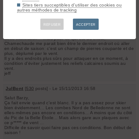
etpaflechien
- Le 15/11/2013 15:58
Sites tiers succeptibles d'utiliser des cookies ou
autres méthodes de tracking
Excellent, un mètre de poudre.
REFUSER
ACCEPTER
jeff69
- Le 15/11/2013 16:33
Belle motivation... mais pour ce qui est du choix,
Chamechaude me parait bien être le dernier endroit où aller
en début de saison: c'est un champ de pierres coupante et de
plus, déplumé par le vent.
Il y a des endroits plus sûrs pour attaquer en ce moment, à
condition d'éviter justement les reliefs calcaires soumis au
vent.
jeff
JulBont
[
530
posts] - Le 15/11/2013 16:58
Salut Barzy,
Ça fait envie quand c'est blanc. Il y a pas assez pour skier
bien évidemment... Les combes Nord de Belledonne ne sont
elles-mêmes pas encore en conditions... A moins que du côté
du Pic de la Belle Étoile... Mais alors gare aux plaques avec
ce p***** de vent ...
Difficile de savoir quoi faire pas ces conditions. Bon début de
saison !