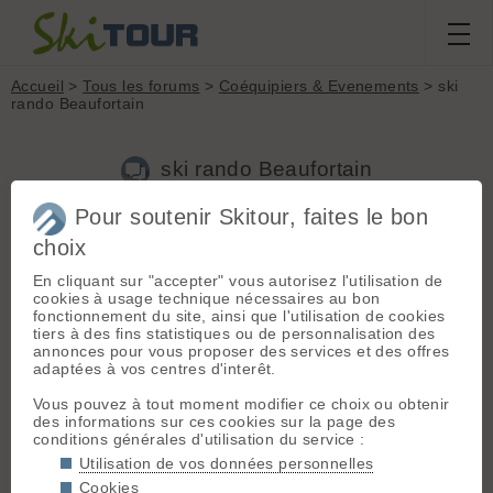
Accueil
>
Tous les forums
>
Coéquipiers & Evenements
> ski
rando Beaufortain
ski rando Beaufortain
Pour soutenir Skitour, faites le bon
Nouveau sujet
Voir tous les sujets
Chercher
Archives
choix
A
andre83
[
10
posts] - Le 12/05/2013 16:08
En cliquant sur "accepter" vous autorisez l'utilisation de
cookies à usage technique nécessaires au bon
habite Toulon, recherche co-équipiers PACA, pour pratique ski
fonctionnement du site, ainsi que l'utilisation de cookies
de rando Alpes jusqu'au beaufortain (logement Ok) ou massif
tiers à des fins statistiques ou de personnalisation des
Mt Blanc, jusqu'à fin juin. le WE, départ le vendredi;
annonces pour vous proposer des services et des offres
env.400m/h,
adaptées à vos centres d'interêt.
Vous pouvez à tout moment modifier ce choix ou obtenir
des informations sur ces cookies sur la page des
J
JiTe
[
40
posts] - Le 16/05/2013 18:10
conditions générales d'utilisation du service :
Utilisation de vos données personnelles
Bonjour,
Cookies