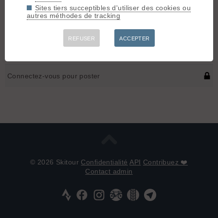
Je suis dispo samedi matin pour faire une rando à ski dans le
Sites tiers succeptibles d'utiliser des cookies ou
Beaufortain. J'habite Annecy. viens-tu ce we?
autres méthodes de tracking
A+
REFUSER
ACCEPTER
JT
Connectez-vous pour poster
© 2026 Skitour
Confidentialité
API
Contribuez ❤️
Contact admin