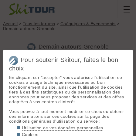
Accueil
>
Tous les forums
>
Coéquipiers & Evenements
>
Demain autours Grenoble
Demain autours Grenoble
Pour soutenir Skitour, faites le bon
Nouveau sujet
Voir tous les sujets
Chercher
Archives
choix
P
platini
[
8
posts] - Le 10/05/2013 18:01
En cliquant sur "accepter" vous autorisez l'utilisation de
cookies à usage technique nécessaires au bon
Si quelqu'un est motivé pour faire ski de rando demain
fonctionnement du site, ainsi que l'utilisation de cookies
autours Grenoble... Environ 1200 d+ et PD.
tiers à des fins statistiques ou de personnalisation des
annonces pour vous proposer des services et des offres
Message a 06 42 53 00 62
adaptées à vos centres d'interêt.
A+
Vous pouvez à tout moment modifier ce choix ou obtenir
des informations sur ces cookies sur la page des
conditions générales d'utilisation du service :
C
CleMatheysin
[
15
posts] - Le 10/05/2013 19:46
Utilisation de vos données personnelles
Salut Cesar,
Cookies