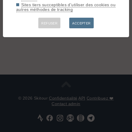
Connectez-vous pour poster
Sites tiers succeptibles d'utiliser des cookies ou
autres méthodes de tracking
REFUSER
ACCEPTER
© 2026 Skitour
Confidentialité
API
Contribuez ❤️
Contact admin