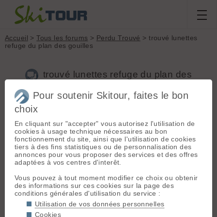
Accueil
>
Tous les forums
>
Perdu Trouvé
> trouvé lunettes
refuge du plan des gouilles
trouvé lunettes refuge du plan des
gouilles
Pour soutenir Skitour, faites le bon
choix
Nouveau sujet
Voir tous les sujets
Chercher
Archives
En cliquant sur "accepter" vous autorisez l'utilisation de
cookies à usage technique nécessaires au bon
A
aaatchoummm
[
25
posts] - Le 17/02/2013 19:18
fonctionnement du site, ainsi que l'utilisation de cookies
tiers à des fins statistiques ou de personnalisation des
salut,
annonces pour vous proposer des services et des offres
une paire de lunettes de vue trouvée samedi 16 fevrier, à
adaptées à vos centres d'interêt.
16h47 ou 48 (heure locale)
Violette
Vous pouvez à tout moment modifier ce choix ou obtenir
(c'est la couleur des lunettes, pas mon prénom)
des informations sur ces cookies sur la page des
Benjamin
conditions générales d'utilisation du service :
Utilisation de vos données personnelles
Cookies