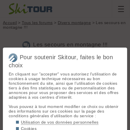
Accueil
>
Tous les forums
>
Divers montagne
> Les secours en
montagne !!!
Les secours en montagne !!!
Pour soutenir Skitour, faites le bon
Nouveau sujet
Voir tous les sujets
Chercher
Archives
choix
N
NordOuest
[
1963
posts] - Le 16/03/2006 11:28
En cliquant sur "accepter" vous autorisez l'utilisation de
cookies à usage technique nécessaires au bon
fonctionnement du site, ainsi que l'utilisation de cookies
tiers à des fins statistiques ou de personnalisation des
annonces pour vous proposer des services et des offres
adaptées à vos centres d'interêt.
N
NordOuest
[
1963
posts] - Le 16/03/2006 11:34
Vous pouvez à tout moment modifier ce choix ou obtenir
On vit une époque formidaaaaaaaaaaaaaaaaable !!!!!!!!!!!!
des informations sur ces cookies sur la page des
conditions générales d'utilisation du service :
Heureuse Marika? Histoire de lancer le débat sur un forum (
Utilisation de vos données personnelles
cf blog Benny sur les secours )
Cookies