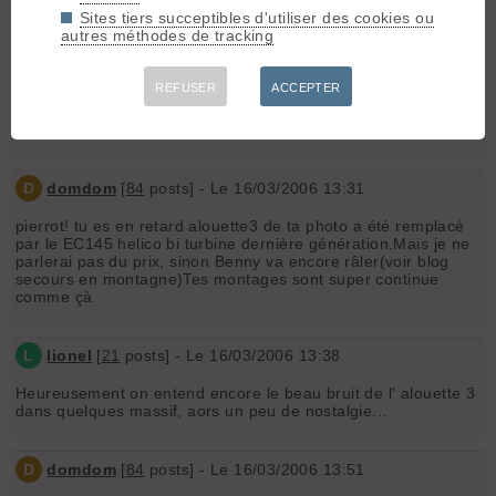
Sites tiers succeptibles d'utiliser des cookies ou
PierrotLeclown-Manup
- Le 16/03/2006 13:12
autres méthodes de tracking
Avis à la population !
Cherche photos des modérateurs ( tous ), visages bien sûr...
REFUSER
ACCEPTER
Taille max : 100 ko
Envoi sur mon mail. et ne pourrissez pas ma boite, merci.
PierrotLeclown
D
domdom
[
84
posts] - Le 16/03/2006 13:31
pierrot! tu es en retard alouette3 de ta photo a été remplacé
par le EC145 helico bi turbine dernière génération.Mais je ne
parlerai pas du prix, sinon Benny va encore râler(voir blog
secours en montagne)Tes montages sont super continue
comme çà
L
lionel
[
21
posts] - Le 16/03/2006 13:38
Heureusement on entend encore le beau bruit de l' alouette 3
dans quelques massif, aors un peu de nostalgie...
D
domdom
[
84
posts] - Le 16/03/2006 13:51