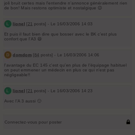
joli bruit certes mais l'entendre n'annonce généralement rien
de bon! Mais restons optimiste et nostalgique 😉
L
lionel
[
21
posts] - Le 16/03/2006 14:03
Et puis il faut bien dire que bosser avec le BK c'est plus
confort que l'A3 😄
D
domdom
[
84
posts] - Le 16/03/2006 14:06
l'avantage du EC 145 c'est qu'en plus de l'équipage habituel
on peut emmener un médecin en plus ce qui n'est pas
négligeable!!
L
lionel
[
21
posts] - Le 16/03/2006 14:23
Avec l'A 3 aussi 🙂
Connectez-vous pour poster