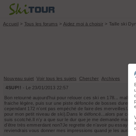
Accueil
>
Tous les forums
>
Aidez moi à choisir
> Taille ski D
Nouveau sujet
Voir tous les sujets
Chercher
Archives
4SUP!!
- Le 23/01/2013 22:57
Bon retourné aujourd'hui pour relouer ces ski en 178... malheur
fraiche légère, puis sur une piste défoncée de bosses dures r
cependant 172 n'ont pas empéché de faire des merveilles!Je re
pour mon petit niveau de ski).Dans le défoncé...alors par contr
suis scotché.Il n'y a que sur le dur que je me demande mais bon
d'être très emmerdant non?Je regrette de n'avoir pu essayer p
reviendrais vous donner mes impressions quand je les aurais 