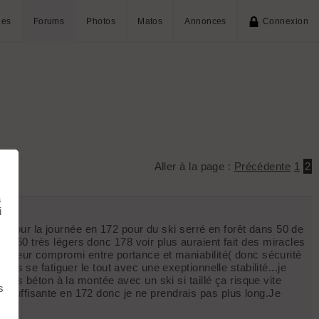
ies
Forums
Photos
Matos
Annonces
Connexion
Aller à la page :
Précédente
1
2
à
i
ti pour la journée en 172 pour du ski serré en forêt dans 50 de
 50 très légers donc 178 voir plus auraient fait des miracles
eilleur compromi entre portance et maniabilité( donc sécurité
ns se fatiguer le tout avec une exeptionnelle stabilité...je
ées béton à la montée avec un ski si taillé ça risque vite
s
 suffisante en 172 donc je ne prendrais pas plus long.Je