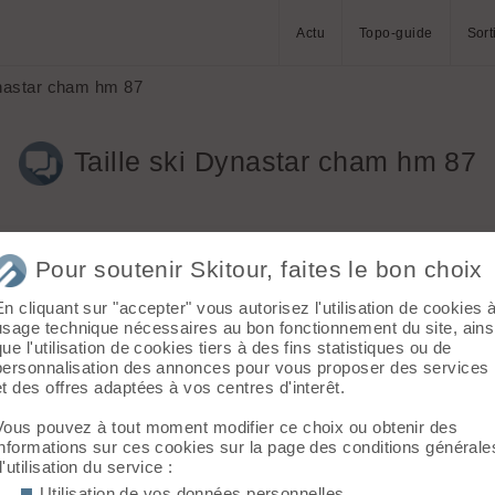
Actu
Topo-guide
Sort
ynastar cham hm 87
Taille ski Dynastar cham hm 87
Pour soutenir Skitour, faites le bon choix
En cliquant sur "accepter" vous autorisez l'utilisation de cookies 
usage technique nécessaires au bon fonctionnement du site, ains
que l'utilisation de cookies tiers à des fins statistiques ou de
eusement arrivé trop tard étaient déjà tous partis...du coup repar
personnalisation des annonces pour vous proposer des services
ecouvertes de ces même 50 mais labourés...effectivement dans ces
et des offres adaptées à vos centres d'interêt.
ste donc sur le sentiment que cette longueur reste pour moi le m
e pour moi c'est du miracle, ça descend plein gaz et ça absorbe sa
Vous pouvez à tout moment modifier ce choix ou obtenir des
 ça n'a pas l'air mal non plus...par contre concernant les travers
informations sur ces cookies sur la page des conditions générale
lus long pour comparer cependant pour moi la portance largement
d'utilisation du service :
achetés et essayer en conditions béton montée + descente.
Utilisation de vos données personnelles