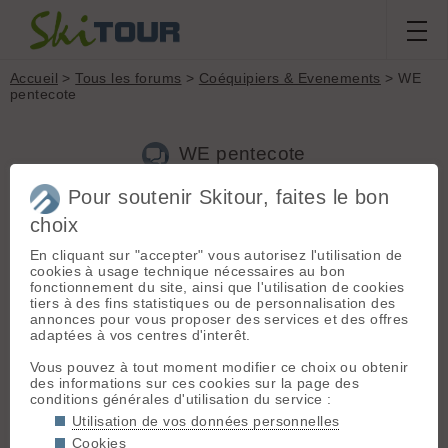
Accueil
>
Tous les forums
>
Coéquipiers & Evenements
> WE
pentecote
WE pentecote
Pour soutenir Skitour, faites le bon
Nouveau sujet
Voir tous les sujets
Chercher
Archives
choix
G
Guillaume
[
159
posts] - Le 23/05/2012 15:11
En cliquant sur "accepter" vous autorisez l'utilisation de
cookies à usage technique nécessaires au bon
Sortie de 2 à 4 jours
fonctionnement du site, ainsi que l'utilisation de cookies
Ski de rando / alpi
tiers à des fins statistiques ou de personnalisation des
Entre le vendredi 25 et le lundi 28 Mai 2012
annonces pour vous proposer des services et des offres
adaptées à vos centres d'interêt.
Mont blanc - Valais ou Oberland
Idée de départ :
Vous pouvez à tout moment modifier ce choix ou obtenir
Fletschhorn Face nord descente par la voie normale sur la
des informations sur ces cookies sur la page des
Weissmieshutte
conditions générales d'utilisation du service :
Weissmies (traversée) et retour sur le col du Simplon
Utilisation de vos données personnelles
Cookies
à débattre (l'idée)