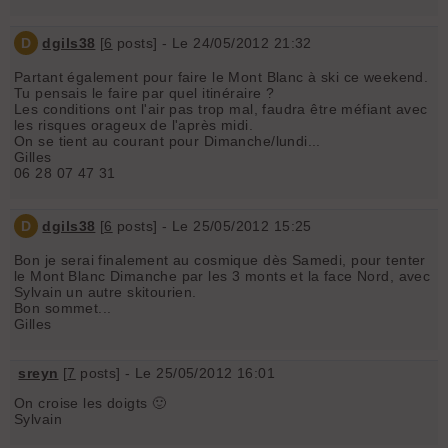
D
dgils38
[
6
posts] - Le 24/05/2012 21:32
Partant également pour faire le Mont Blanc à ski ce weekend.
Tu pensais le faire par quel itinéraire ?
Les conditions ont l'air pas trop mal, faudra être méfiant avec
les risques orageux de l'après midi.
On se tient au courant pour Dimanche/lundi...
Gilles
06 28 07 47 31
D
dgils38
[
6
posts] - Le 25/05/2012 15:25
Bon je serai finalement au cosmique dès Samedi, pour tenter
le Mont Blanc Dimanche par les 3 monts et la face Nord, avec
Sylvain un autre skitourien.
Bon sommet...
Gilles
sreyn
[
7
posts] - Le 25/05/2012 16:01
On croise les doigts 🙂
Sylvain