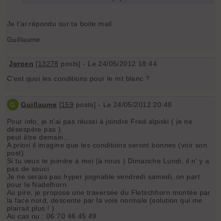
Je t'ai répondu sur ta boite mail
Guillaume
Jeroen
[
13278
posts] - Le 24/05/2012 18:44
C'est quoi les conditions pour le mt blanc ?
G
Guillaume
[
159
posts] - Le 24/05/2012 20:48
Pour info, je n'ai pas réussi à joindre Fred alpiski ( je ne
désespère pas )
peut être demain...
A priori il imagine que les conditions seront bonnes (voir son
post)
Si tu veux te joindre à moi (à nous ) Dimanche Lundi, il n' y a
pas de souci
Je ne serais pas hyper joignable vendredi samedi, on part
pour le Nadelhorn.
Au pire, je propose une traversée du Fletschhorn montée par
la face nord, descente par la voie normale (solution qui me
plairait plus ! )
Au cas ou : 06 70 46 45 49