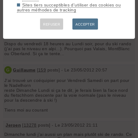
Sites tiers succeptibles d'utiliser des cookies ou
Guillaume
autres méthodes de tracking
06 70 46 45 49
Apoutsiak
REFUSER
ACCEPTER
Jeroen
[
13278
posts] - Le 23/05/2012 20:25
Dispo du vendredi 18 heures au Lundi soir, pour du ski rando
(j'ai pas le niveau en alpi...). Pourquoi pas Valais, MontBlanc
ou Oberland. Si ça te tente...
G
Guillaume
[
159
posts] - Le 23/05/2012 20:57
J'ai trouvé un coéquipier pour Vendredi Samedi on part pour
le Nadelhorn
reste Dimanche Lundi si ça te dit, je ferais bien la face nord
du fletschhorn descente par la voie normale (pas le niveau
pour la descendre à ski !)
Tiens moi au courant
Jeroen
[
13278
posts] - Le 23/05/2012 21:11
Dimanche lundi j'ai aussi un plan mais plutôt ski de rando. Ce