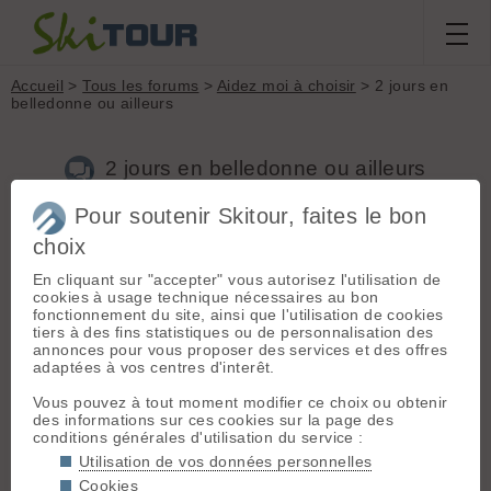
Accueil
>
Tous les forums
>
Aidez moi à choisir
> 2 jours en
belledonne ou ailleurs
2 jours en belledonne ou ailleurs
Pour soutenir Skitour, faites le bon
Nouveau sujet
Voir tous les sujets
Chercher
Archives
choix
K
knut
[
5
posts] - Le 10/03/2012 14:51
En cliquant sur "accepter" vous autorisez l'utilisation de
cookies à usage technique nécessaires au bon
bonjours à tous,
fonctionnement du site, ainsi que l'utilisation de cookies
nous souhaitons faire une rando sur deux jours en belledonne
tiers à des fins statistiques ou de personnalisation des
avec ma copine (d'un niveau technique facile). nous pensions
annonces pour vous proposer des services et des offres
monter du coté du Rocher Blanc mais je ne sais pas si le
adaptées à vos centres d'interêt.
refuge est ouvert si tôt. si quelqu'un a des infos ou même une
idée autour de Grenoble ???
Vous pouvez à tout moment modifier ce choix ou obtenir
merci d'avance 😊 !!!
des informations sur ces cookies sur la page des
conditions générales d'utilisation du service :
Utilisation de vos données personnelles
J
jc69
[
2646
posts] - Le 10/03/2012 17:21
Cookies