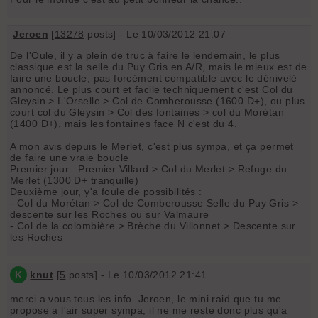
Jeroen
[
13278
posts] - Le 10/03/2012 21:07
De l'Oule, il y a plein de truc à faire le lendemain, le plus
classique est la selle du Puy Gris en A/R, mais le mieux est de
faire une boucle, pas forcément compatible avec le dénivelé
annoncé. Le plus court et facile techniquement c'est Col du
Gleysin > L'Orselle > Col de Comberousse (1600 D+), ou plus
court col du Gleysin > Col des fontaines > col du Morétan
(1400 D+), mais les fontaines face N c'est du 4.
A mon avis depuis le Merlet, c'est plus sympa, et ça permet
de faire une vraie boucle
Premier jour : Premier Villard > Col du Merlet > Refuge du
Merlet (1300 D+ tranquille)
Deuxième jour, y'a foule de possibilités :
- Col du Morétan > Col de Comberousse Selle du Puy Gris >
descente sur les Roches ou sur Valmaure
- Col de la colombière > Brèche du Villonnet > Descente sur
les Roches
K
knut
[
5
posts] - Le 10/03/2012 21:41
merci a vous tous les info. Jeroen, le mini raid que tu me
propose a l'air super sympa, il ne me reste donc plus qu'a