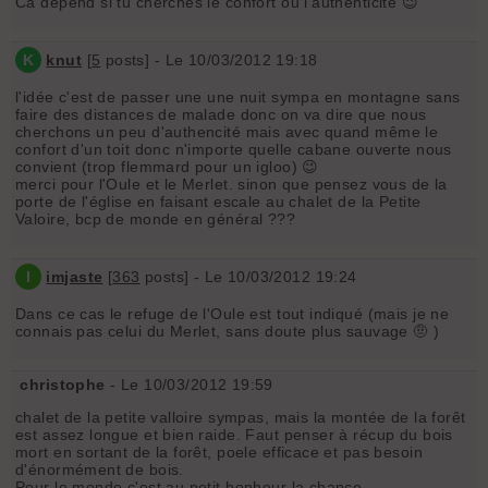
Ca dépend si tu cherches le confort ou l'authenticité 😉
K
knut
[
5
posts] - Le 10/03/2012 19:18
l'idée c'est de passer une une nuit sympa en montagne sans
faire des distances de malade donc on va dire que nous
cherchons un peu d'authencité mais avec quand même le
confort d'un toit donc n'importe quelle cabane ouverte nous
convient (trop flemmard pour un igloo) 😉
merci pour l'Oule et le Merlet. sinon que pensez vous de la
porte de l'église en faisant escale au chalet de la Petite
Valoire, bcp de monde en général ???
I
imjaste
[
363
posts] - Le 10/03/2012 19:24
Dans ce cas le refuge de l'Oule est tout indiqué (mais je ne
connais pas celui du Merlet, sans doute plus sauvage 🤨 )
christophe
- Le 10/03/2012 19:59
chalet de la petite valloire sympas, mais la montée de la forêt
est assez longue et bien raide. Faut penser à récup du bois
mort en sortant de la forêt, poele efficace et pas besoin
d'énormément de bois.
Pour le monde c'est au petit bonheur la chance..