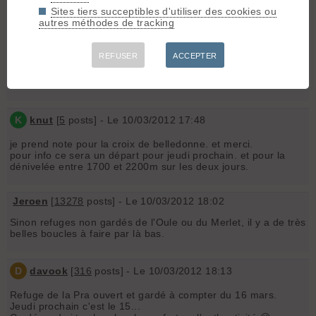
Sites tiers succeptibles d'utiliser des cookies ou
Refuge de la Pra
autres méthodes de tracking
Croix de Belledonne
REFUSER
ACCEPTER
Jeroen
[
13278
posts] - Le 10/03/2012 17:25
C'est pour quand ? Quel dénivelé ?
K
knut
[
5
posts] - Le 10/03/2012 17:48
je prend note pour la croix de belledonne. et merci.
pour info ce sera un départ pour jeudi prochain. et pour la
dénivelée entre 1700 et 2200m sur les deux jours.
Jeroen
[
13278
posts] - Le 10/03/2012 18:02
Sinon refuges non gardés de l'Oule ou du Merlet, il y a de très
belles boucles à faire par là bas.
D
davook
[
316
posts] - Le 10/03/2012 18:13
Refuge de la Pra ouvert et gardé à compter du 16 mars.
Jeudi prochain c'est le 15...