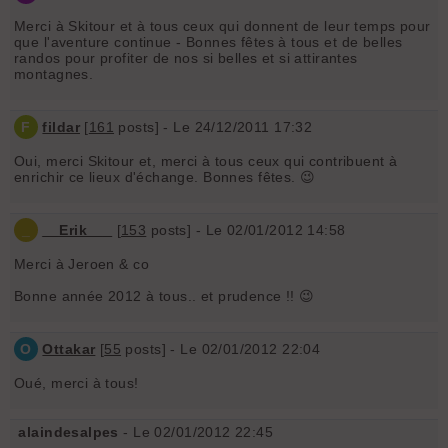
Merci à Skitour et à tous ceux qui donnent de leur temps pour
que l'aventure continue - Bonnes fêtes à tous et de belles
randos pour profiter de nos si belles et si attirantes
montagnes.
F
fildar
[
161
posts] - Le 24/12/2011 17:32
Oui, merci Skitour et, merci à tous ceux qui contribuent à
enrichir ce lieux d'échange. Bonnes fêtes. 😉
_
__Erik___
[
153
posts] - Le 02/01/2012 14:58
Merci à Jeroen & co
Bonne année 2012 à tous.. et prudence !! 😉
O
Ottakar
[
55
posts] - Le 02/01/2012 22:04
Oué, merci à tous!
alaindesalpes
- Le 02/01/2012 22:45