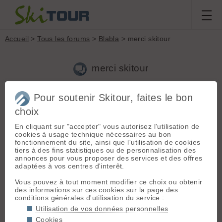
Accueil
>
Tous les forums
>
Blabla
> merci skitour
merci skitour
Pour soutenir Skitour, faites le bon
Aller à la page :
1
2
Suivante
choix
Nouveau sujet
Voir tous les sujets
Chercher
Archives
En cliquant sur "accepter" vous autorisez l'utilisation de
invité de loin
- Le 23/12/2011 18:02
cookies à usage technique nécessaires au bon
fonctionnement du site, ainsi que l'utilisation de cookies
eh oui merci à skitour et surtout tout les skitouriens pour le
tiers à des fins statistiques ou de personnalisation des
plaisirs de vos compte rendu et ces superbes photos qui
annonces pour vous proposer des services et des offres
énervent un peu beaucoup 😜 mais permettent au skieur
adaptées à vos centres d'interêt.
occasionnel (car trop loin des alpes) que je suis de patienter
avant ces vacances 😎 trop rare 😉 helas ...... 😄
Vous pouvez à tout moment modifier ce choix ou obtenir
des informations sur ces cookies sur la page des
conditions générales d'utilisation du service :
Utilisation de vos données personnelles
raph73
- Le 23/12/2011 18:40
Cookies