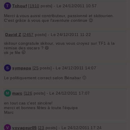
T
Tchouf
[
1910
posts] - Le 24/12/2011 10:57
Merci à vous aussi contributeur, passionné et skitourien.
C'est grâce à vous que l'aventure continue 😉
David Z
[
2457
posts] - Le 24/12/2011 11:22
skitour congratule skitour, vous vous croyez sur TF1 à la
remise des oscars ? 😄
ok je file 🤭
S
sympapa
[
25
posts] - Le 24/12/2011 14:07
Le politiquement correct selon Bénabar 🙂
M
marc
[
126
posts] - Le 24/12/2011 17:07
en tout cas c'est sincère!
merci et bonnes fêtes à toute l'équipe
Marc
V
voyageur05
[
23
posts] - Le 24/12/2011 17:24