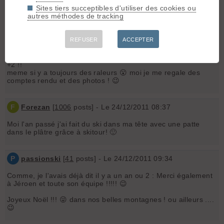
+1....
Sites tiers succeptibles d'utiliser des cookies ou
autres méthodes de tracking
...même quand, comme moi, on habite en 73... 🤣 😎
REFUSER
ACCEPTER
Y
yoetce
[
26
posts] - Le 23/12/2011 20:00
+2 !!
meme si y a toujours des raleurs 😮 moi je me regale des
comptes rendu et des photos ! 😉
F
Forezan
[
1006
posts] - Le 24/12/2011 08:37
Moi l'an passé j'ai fait du ski dans ma tête avec une patte
dans le plâtre grâce à skitour! 🙂
P
passionski
[
41
posts] - Le 24/12/2011 09:34
Comme, je l'avais déjà dit il y a un an ou 2 : Merci également
à Jéroen et toute son équipe !!!!! 😉
Joyeux Noël !!! 😜 dans nos belles montagnes ! ou ailleurs ....
😉