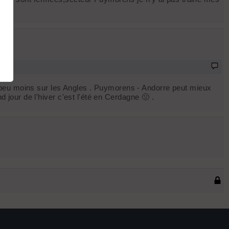
 peu moins sur les Angles . Puymorens - Andorre peut mieux
d jour de l'hiver c'est l'été en Cerdagne 🤢 .