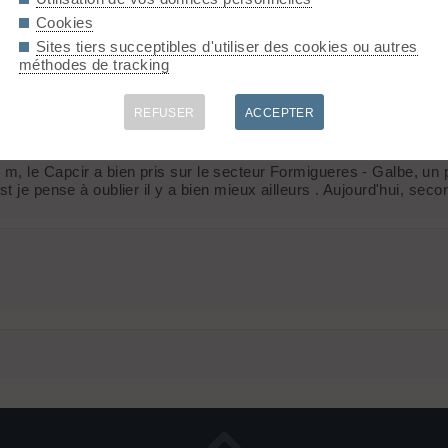
Cookies
Sites tiers succeptibles d'utiliser des cookies ou autres
méthodes de tracking
REFUSER
ACCEPTER
m, le Capcir a bien pris sur le secteur Formigueres - Galbe, un
 je pense à oublier il y a bien mieux ailleurs . Aujourd'hui, secon