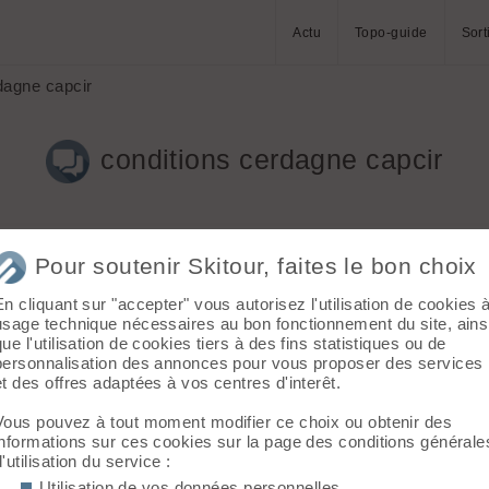
Actu
Topo-guide
Sort
dagne capcir
conditions cerdagne capcir
Pour soutenir Skitour, faites le bon choix
En cliquant sur "accepter" vous autorisez l'utilisation de cookies 
usage technique nécessaires au bon fonctionnement du site, ains
dos possibles en Cerdagne ou Capcir ? Je prévois deux semaines
que l'utilisation de cookies tiers à des fins statistiques ou de
personnalisation des annonces pour vous proposer des services
et des offres adaptées à vos centres d'interêt.
Vous pouvez à tout moment modifier ce choix ou obtenir des
informations sur ces cookies sur la page des conditions générale
d'utilisation du service :
 la station ,descendre vers Nuria;au départ de la station de Form
doux.Pour le Canigou faut porter jusqu'à 2000 pour chausser,les 
Utilisation de vos données personnelles