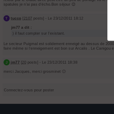
spatules je n'ai pas d'écho.Bon séjour 😉
tucco
[
2107
posts] - Le 23/12/2011 18:12
T
jm77 a dit :
) il faut compter sur l'existant.
Le secteur Puigmal est solidement enneigé au dessus de 2000 
faire même si l'enneigement est bon sur Arcalis . Le Canigou est
jm77
[
20
posts] - Le 23/12/2011 18:38
J
merci Jacques, merci grosminet 🙂
Connectez-vous pour poster