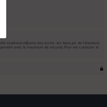
ite expérience😄ome des ecrins ,les bans,pic de l'étandard,
d'apprendre avec le maximum de sécurité.Pour me contacter et