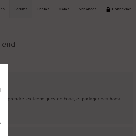
ies
Forums
Photos
Matos
Annonces
Connexion
k end
à
i
 apprendre les techniques de base, et partager des bons
s