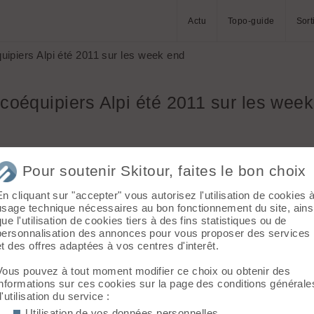
Actu
Topo-guide
Sort
uipiers Alpi été 2011 sur les week end
coéquipiers Alpi été 2011 sur les wee
Pour soutenir Skitour, faites le bon choix
En cliquant sur "accepter" vous autorisez l'utilisation de cookies 
usage technique nécessaires au bon fonctionnement du site, ains
us mettre à l'alpi (neige, rocher bref un peu tout !....)
que l'utilisation de cookies tiers à des fins statistiques ou de
s et un peu de matos (corde) pour faire commencer qqs sorties,
personnalisation des annonces pour vous proposer des services
et des offres adaptées à vos centres d'interêt.
 (à voir)
Vous pouvez à tout moment modifier ce choix ou obtenir des
informations sur ces cookies sur la page des conditions générale
d'utilisation du service :
Utilisation de vos données personnelles