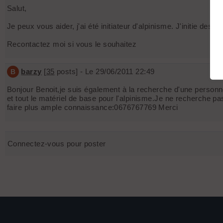
Salut,
Je peux vous aider, j'ai été initiateur d'alpinisme. J'initie des
Recontactez moi si vous le souhaitez
barzy
[
35
posts] - Le 29/06/2011 22:49
B
Bonjour Benoit,je suis également à la recherche d'une personn
et tout le matériel de base pour l'alpinisme.Je ne recherche p
faire plus ample connaissance:0676767769 Merci
Connectez-vous pour poster