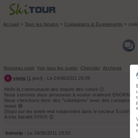
Accueil
>
Tous les forums
>
Coéquipiers & Evenements
> coéq
Nouveau sujet
Voir tous les sujets
Chercher
Archives
yneig
[
1
post] - Le 24/06/2011 20:09
Y
Hello la communauté des toqués des cimes 🙂
Nous sommes deux personnes à vouloir vraiment ENORMEMENT no
Nous cherchons donc des "volontaires" avec des connaissance
repas 😄
Dispo sur les week-end notamment dans le secteur Ecrin/Oisan
A très bientôt !!!!!!!!!! 😊
benoitp
- Le 26/06/2011 19:53