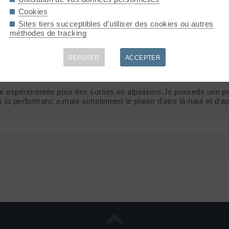
Cookies
Sites tiers succeptibles d'utiliser des cookies ou autres
 gens avec plaisir. Quelle est votre forme physique ?
méthodes de tracking
REFUSER
ACCEPTER
e expérimentée pour des sorties en alpinisme.Je possede une pet
as la performanc e,mais simplement le plaisir d'etre là-haut et 