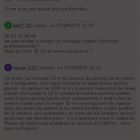
Tu ne m'as pas passé tes coordonnées...
J
jm77
[
20
posts] - Le 07/04/2011 12:25
06 81 15 39 84
Ne pas hésiter à laisser un message malgré l'annonce
professionnelle !
Mais ça fond. 😡 Qu'en pense jacques s.?
T
tucco
[
2107
posts] - Le 07/04/2011 21:31
Ce matin j'ai chaussé 10 m au dessus du parking de la station
de Formiguères, bon regel nocturne et neige béton parfois
glacée .Au dessus de 2100 m il y a encore beaucoup de neige
transfo dure jusqu'à 10 H, quelques courtes portions pelées,
mais il faut pas trop tarder pour redescendre à midi il faut se
mettre à table pour la soupe 😉 les runnings sont de rigueur
dans les fonds de vallées et la chaine frontière a bien souffert
de la chaleur, des avalanches de fonte de bel ampleur se sont
produites ces derniers jours . Il y a quelques jours la vallée de
Planes se skiait sans problème au dessus de 1900 m . Idem
pour le Puigmal .