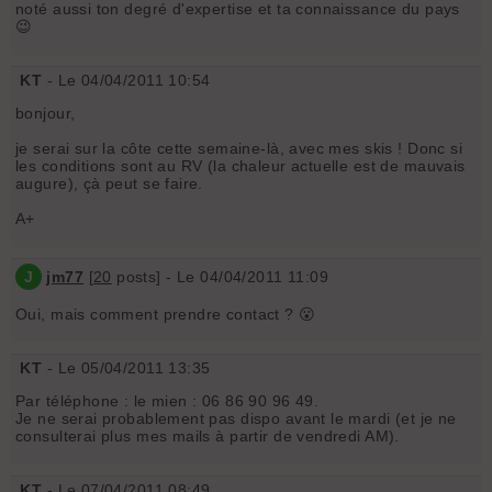
noté aussi ton degré d'expertise et ta connaissance du pays
😉
KT
- Le 04/04/2011 10:54
bonjour,
je serai sur la côte cette semaine-là, avec mes skis ! Donc si
les conditions sont au RV (la chaleur actuelle est de mauvais
augure), çà peut se faire.
A+
J
jm77
[
20
posts] - Le 04/04/2011 11:09
Oui, mais comment prendre contact ? 😮
KT
- Le 05/04/2011 13:35
Par téléphone : le mien : 06 86 90 96 49.
Je ne serai probablement pas dispo avant le mardi (et je ne
consulterai plus mes mails à partir de vendredi AM).
KT
- Le 07/04/2011 08:49