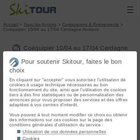
Accueil
>
Tous les forums
>
Coéquipiers & Evenements
>
Coéquipier 10/04 au 17/04 Cerdagne Andorre
Coéquipier 10/04 au 17/04 Cerdagne
Andorre
Pour soutenir Skitour, faites le bon
choix
Nouveau sujet
Voir tous les sujets
Chercher
Archives
En cliquant sur "accepter" vous autorisez l'utilisation de
cookies à usage technique nécessaires au bon
J
jm77
[
20
posts] - Le 30/03/2011 16:26
fonctionnement du site, ainsi que l'utilisation de cookies
tiers à des fins statistiques ou de personnalisation des
Bonjour,
annonces pour vous proposer des services et des offres
en vacances une semaine en Cerdagne je recherche des
adaptées à vos centres d'interêt.
coéquipiers pour ski de rando (et/ou rando nordique) ainsi
que des informations sur les randos possibles à cette saison.
Vous pouvez à tout moment modifier ce choix ou obtenir
Dois-je amener mon vtt ?
des informations sur ces cookies sur la page des
😉 j'espère plein de réponses !
conditions générales d'utilisation du service :
Utilisation de vos données personnelles
pat81
- Le 30/03/2011 18:25
Cookies