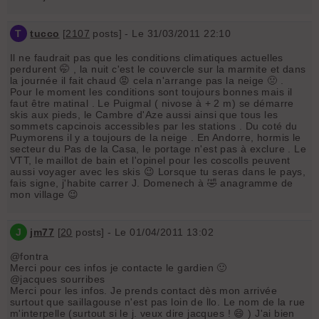
T
tucco
[
2107
posts] - Le 31/03/2011 22:10
Il ne faudrait pas que les conditions climatiques actuelles
perdurent 🤭 , la nuit c'est le couvercle sur la marmite et dans
la journée il fait chaud 😡 cela n'arrange pas la neige 🤢 .
Pour le moment les conditions sont toujours bonnes mais il
faut être matinal . Le Puigmal ( nivose à + 2 m) se démarre
skis aux pieds, le Cambre d'Aze aussi ainsi que tous les
sommets capcinois accessibles par les stations . Du coté du
Puymorens il y a toujours de la neige . En Andorre, hormis le
secteur du Pas de la Casa, le portage n'est pas à exclure . Le
VTT, le maillot de bain et l'opinel pour les coscolls peuvent
aussi voyager avec les skis 😉 Lorsque tu seras dans le pays,
fais signe, j'habite carrer J. Domenech à 🤣 anagramme de
mon village 😉
J
jm77
[
20
posts] - Le 01/04/2011 13:02
@fontra
Merci pour ces infos je contacte le gardien 🙂
@jacques sourribes
Merci pour les infos. Je prends contact dès mon arrivée
surtout que saillagouse n'est pas loin de llo. Le nom de la rue
m'interpelle (surtout si le j. veux dire jacques ! 😄 ) J'ai bien