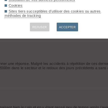
Cookies
Sites tiers succeptibles d'utiliser des cookies ou autres
méthodes de tracking
REFUSER
ACCEPTER
onner une réponse. Malgré les accidents à répétition de ces dern
2000m dans le secteur et le redoux des jours précédents a sans d
onnaisant bien le coin et en y étant passé peu de temps après l'av