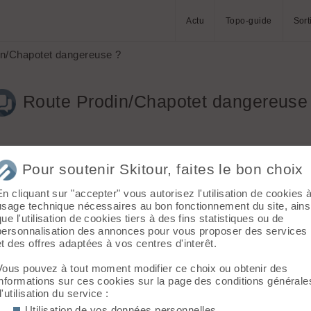
Actu
Topo-guide
Sort
n/Chapotet dangereuse ?
Route Prodin/Chapotet dangereuse
Pour soutenir Skitour, faites le bon choix
En cliquant sur "accepter" vous autorisez l'utilisation de cookies 
usage technique nécessaires au bon fonctionnement du site, ains
que l'utilisation de cookies tiers à des fins statistiques ou de
eux avis sur le caractère piégeux de la montagne de Presle, notam
personnalisation des annonces pour vous proposer des services
et des offres adaptées à vos centres d'interêt.
dées, il y avait Pierre Rivière, qui avait été mon prof au lycée
Vous pouvez à tout moment modifier ce choix ou obtenir des
stière qui mène à Prodin, qui est nettement plus bas (1300m) ma
informations sur ces cookies sur la page des conditions générale
d'utilisation du service :
ment il a-t-il un risque de coulées/avalanches sur la route ?
Utilisation de vos données personnelles