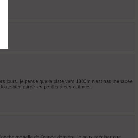
iers jours, je pense que la piste vers 1300m n'est pas menacée
oute bien purgé les pentes à ces altitudes.
alanche mortelle de l'année dernière, je peux préciser que