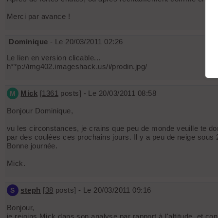
Merci par avance !
Dominique
- Le 20/03/2011 02:26
Le lien en version clicable...
h**p://img402.imageshack.us/i/prodin.jpg/
Mick
[
1361
posts] - Le 20/03/2011 08:58
M
Bonjour Dominique,
vu les circonstances, je crains que peu de monde veuille te d
par des coulées ces prochains jours. Il y a peu de neige sous 
Bonne journée.
Mick.
steph
[
38
posts] - Le 20/03/2011 09:16
S
Bonjour,
je rejoins Mick dans son analyse par rapport à l'altitude, et c